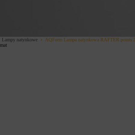
Lampy natynkowe
AQForm Lampa natynkowa RAFTER points 27
 mat