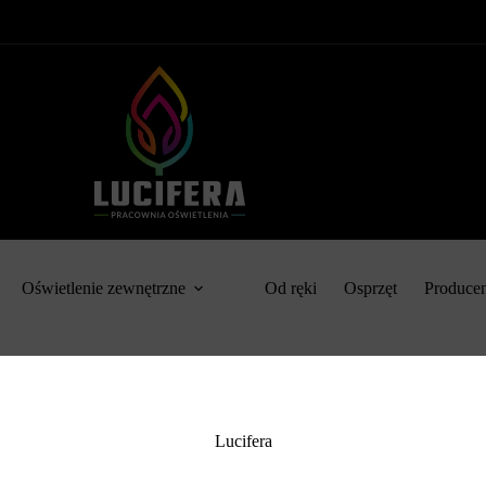
Oświetlenie zewnętrzne
Od ręki
Osprzęt
Produce
Lucifera