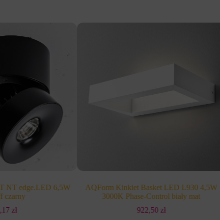
EIT NT edge.LED 6,5W
AQForm Kinkiet Basket LED L930 4,5W
f czarny
3000K Phase-Control biały mat
5,17
zł
922,50
zł