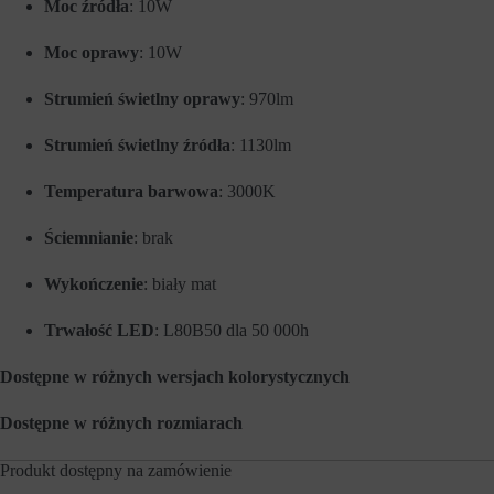
Moc źródła
: 10W
a
e
w
w
o
Moc oprawy
: 10W
c
w
e
e
l
Strumień świetlny oprawy
: 970lm
f
u
u
z
n
a
Strumień świetlny źródła
: 1130lm
k
p
c
a
Temperatura barwowa
: 3000K
j
m
e
i
,
ę
Ściemnianie
: brak
t
t
a
a
k
n
Wykończenie
: biały mat
i
i
e
a
Trwałość LED
: L80B50 dla 50 000h
j
p
a
r
k
e
Dostępne w różnych wersjach kolorystycznych
n
f
a
e
w
Dostępne w różnych rozmiarach
r
i
e
g
n
Produkt dostępny na zamówienie
a
c
c
j