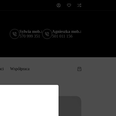
Sylwia mob.:
Agnieszka mob.:
570 999 351
501 011 156
nci
Współpraca
Koszyk