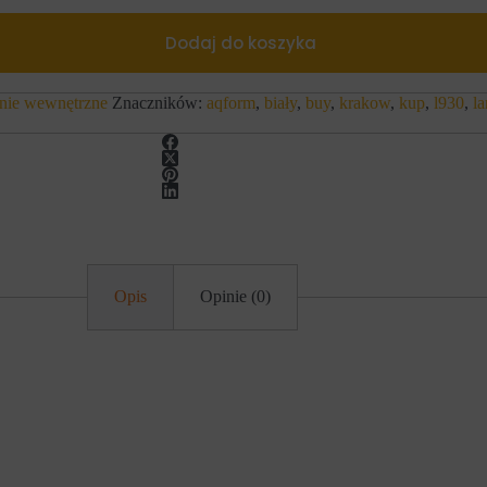
Dodaj do koszyka
nie wewnętrzne
Znaczników:
aqform
,
biały
,
buy
,
krakow
,
kup
,
l930
,
l
Opis
Opinie (0)