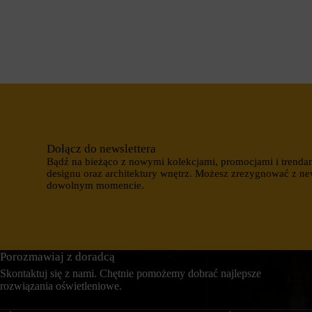
i
c
n
z
t
k
e
a
r
s
n
e
e
s
t
y
o
j
w
n
a
e
n
(
i
t
Dołącz do newslettera
e
y
Bądź na bieżąco z nowymi kolekcjami, promocjami i trenda
m
m
designu oraz architektury wnętrz. Możesz zrezygnować z ne
o
c
dowolnym momencie.
ż
z
e
a
d
s
z
o
i
w
a
e
ł
Porozmawiaj z doradcą
)
a
i
Skontaktuj się z nami. Chętnie pomożemy dobrać najlepsze
ć
t
rozwiązania oświetleniowe.
p
r
r
w
a
a