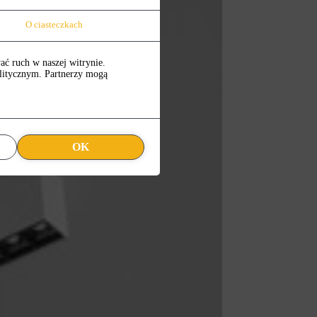
O ciasteczkach
ać ruch w naszej witrynie.
alitycznym. Partnerzy mogą
OK