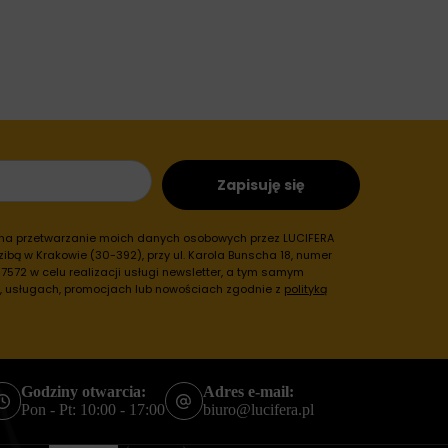
Zapisuję się
 na przetwarzanie moich danych osobowych przez LUCIFERA
ibą w Krakowie (30-392), przy ul. Karola Bunscha 18, numer
572 w celu realizacji usługi newsletter, a tym samym
h, usługach, promocjach lub nowościach zgodnie z
polityką
Godziny otwarcia:
Adres e-mail:
Pon - Pt: 10:00 - 17:00
biuro@lucifera.pl