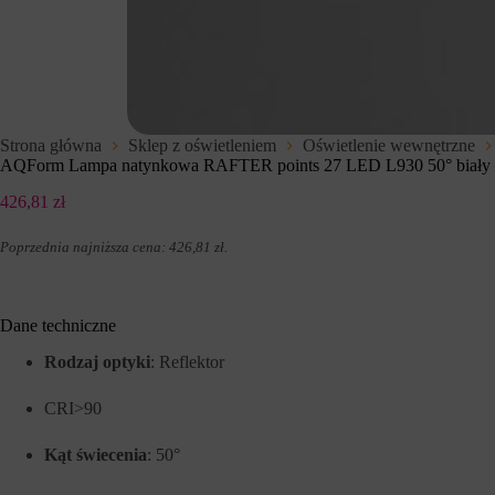
t
d
e
z
r
e
n
n
e
i
t
u
o
p
w
r
Strona główna
Sklep z oświetleniem
Oświetlenie wewnętrzne
e
z
AQForm Lampa natynkowa RAFTER points 27 LED L930 50° biały
j
e
,
z
426,81
zł
u
w
m
i
o
t
Poprzednia najniższa cena:
426,81
zł
.
ż
r
l
y
i
n
w
y
Dane techniczne
i
i
a
n
Rodzaj optyki
: Reflektor
j
t
ą
e
c
r
CRI>90
p
n
o
e
Kąt świecenia
: 50°
d
t
s
o
t
w