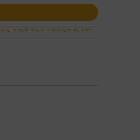
ampa
,
lampy
,
lucifera
,
natynkowa
,
points
,
rafter