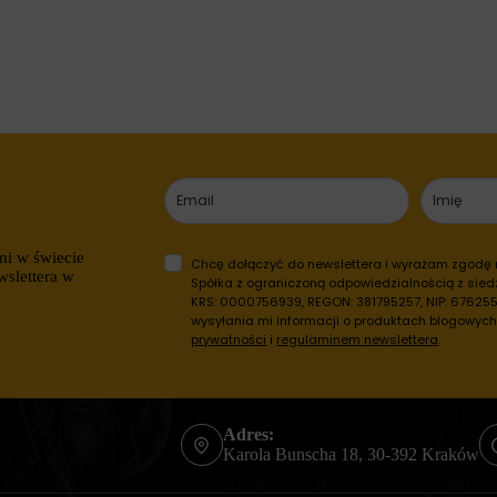
mi w świecie
Chcę dołączyć do newslettera i wyrażam zgodę
wslettera w
Spółka z ograniczoną odpowiedzialnością z siedz
KRS: 0000756939, REGON: 381795257, NIP: 6762557
wysyłania mi informacji o produktach blogowyc
prywatności
i
regulaminem newslettera
.
Adres:
Karola Bunscha 18, 30-392 Kraków