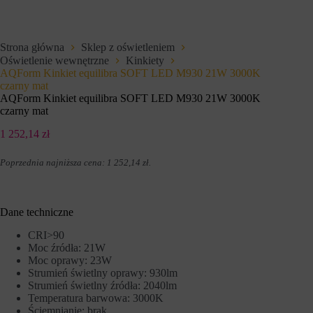
e
i
t
u
o
p
w
r
Strona główna
Sklep z oświetleniem
e
z
Oświetlenie wewnętrzne
Kinkiety
j
e
,
AQForm Kinkiet equilibra SOFT LED M930 21W 3000K
z
u
w
czarny mat
m
i
AQForm Kinkiet equilibra SOFT LED M930 21W 3000K
o
t
czarny mat
ż
r
l
y
1 252,14
zł
i
n
w
y
i
Poprzednia najniższa cena:
1 252,14
zł
.
i
a
n
j
t
ą
e
c
r
Dane techniczne
p
n
o
e
CRI>90
d
t
Moc źródła: 21W
s
o
Moc oprawy: 23W
t
w
Strumień świetlny oprawy: 930lm
a
e
Strumień świetlny źródła: 2040lm
w
w
o
Temperatura barwowa: 3000K
c
w
e
Ściemnianie: brak