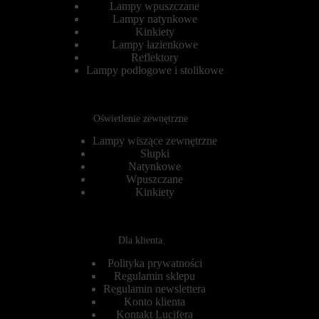
r
Lampy wpuszczane
s
n
e
Lampy natynkowe
e
s
Kinkiety
t
y
Lampy łazienkowe
o
j
Reflektory
w
n
Lampy podłogowe i stolikowe
a
e
n
(
i
t
e
y
Oświetlenie zewnętrzne
m
m
o
c
Lampy wiszące zewnętrzne
ż
z
Słupki
e
a
d
Natynkowe
s
z
o
Wpuszczane
i
w
Kinkiety
a
e
ł
)
a
i
ć
t
Dla klienta
p
r
r
w
Polityka prywatności
a
a
Regulamin sklepu
w
ł
Regulamin newslettera
i
e
Konto klienta
d
(
ł
Kontakt Lucifera
d