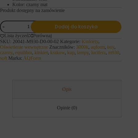
e
l
Kolor: czarny mat
f
u
Produkt dostępny na zamówienie
u
z
n
a
k
ilość
p
Dodaj do koszyka
c
a
AQForm
j
m
Kinkiet
Lista życzeń
Porównaj
e
i
equilibra
SKU:
20041-M930-D0-00-02
Kategorie:
Kinkiety
,
,
ę
SOFT
Oświetlenie wewnętrzne
Znaczników:
3000k
,
aqform
,
buy
,
t
t
LED
a
czarny
,
equilibra
,
kinkiet
,
krakow
,
kup
,
lampy
,
lucifera
,
m930
,
a
M930
k
n
soft
Marka:
AQForm
21W
i
i
3000K
e
a
czarny
j
p
mat
a
r
k
e
n
f
Opis
a
e
w
r
i
e
g
n
Opinie (0)
a
c
c
j
j
i
a
,
p
d
o
a