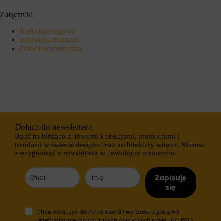
s
n
t
y
Załączniki
r
c
o
h
Karta katalogowa
n
l
Instrukcja montażu
a
o
Dane fotometryczne
c
g
h
o
i
w
d
a
o
n
s
i
t
a
ę
l
p
u
d
b
Dołącz do newslettera
o
d
Bądź na bieżąco z nowymi kolekcjami, promocjami i
b
z
trendami w świecie designu oraz architektury wnętrz. Możesz
e
i
zrezygnować z newslettera w dowolnym momencie.
z
a
p
ł
i
a
Zapisuję
e
ń
c
się
.
z
I
n
s
y
t
Chcę dołączyć do newslettera i wyrażam zgodę na
c
n
przetwarzanie moich danych osobowych przez LUCIFERA