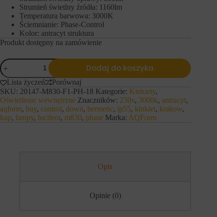
e
l
Strumień świetlny źródła: 1160lm
f
u
Temperatura barwowa: 3000K
u
z
Ściemnianie: Phase-Control
n
a
Kolor: antracyt struktura
k
p
Produkt dostępny na zamówienie
c
a
j
m
e
i
ilość
,
ę
Dodaj do koszyka
AQForm
t
t
Kinkiet
a
Lista życzeń
Porównaj
a
PEX
k
n
SKU:
20147-M830-F1-PH-18
Kategorie:
Kinkiety
,
up&down
i
i
Oświetlenie wewnętrzne
Znaczników:
230v
,
3000k
,
antracyt
,
LED
e
a
aqform
,
buy
,
control
,
down
,
hermetic
,
ip55
,
kinkiet
,
krakow
,
230V
j
p
kup
,
lampy
,
lucifera
,
m830
,
phase
Marka:
AQForm
M830
a
r
35°
k
e
n
hermetic
f
a
IP55
e
w
r
11,5W
i
e
3000K
Opis
g
n
Phase-
a
c
Control
c
j
antracyt
j
i
Opinie (0)
a
,
p
d
o
a