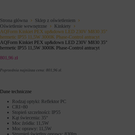
e
i
t
u
o
p
w
r
Strona główna
Sklep z oświetleniem
e
z
Oświetlenie wewnętrzne
Kinkiety
j
e
,
AQForm Kinkiet PEX up&down LED 230V M830 35°
z
u
w
hermetic IP55 11,5W 3000K Phase-Control antracyt
m
i
AQForm Kinkiet PEX up&down LED 230V M830 35°
o
t
hermetic IP55 11,5W 3000K Phase-Control antracyt
ż
r
l
y
801,96
zł
i
n
w
y
i
Poprzednia najniższa cena:
801,96
zł
.
i
a
n
j
t
ą
e
c
r
Dane techniczne
p
n
o
e
Rodzaj optyki: Reflektor PC
d
t
CRI>80
s
o
Stopień szczelności: IP55
t
w
Kąt świecenia: 35°
a
e
Moc źródła: 11,5W
w
w
o
Moc oprawy: 11,5W
c
w
e
Strumień świetlny oprawy: 830lm