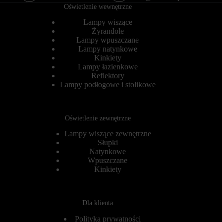
r
s
Oświetlenie wewnętrzne
n
e
e
s
Lampy wiszące
t
y
Żyrandole
o
j
Lampy wpuszczane
w
n
Lampy natynkowe
a
e
Kinkiety
n
(
Lampy łazienkowe
i
t
e
Reflektory
y
m
m
Lampy podłogowe i stolikowe
o
c
ż
z
e
a
d
s
Oświetlenie zewnętrzne
z
o
i
w
Lampy wiszące zewnętrzne
a
e
Słupki
ł
)
Natynkowe
a
i
Wpuszczane
ć
t
Kinkiety
p
r
r
w
a
a
w
ł
i
Dla klienta
e
d
(
ł
Polityka prywatności
d