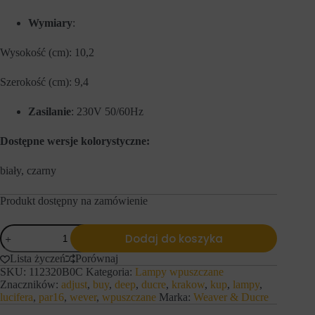
o
a
f
n
Wymiary
:
u
y
n
c
k
h
Wysokość (cm): 10,2
c
p
j
r
Szerokość (cm): 9,4
o
z
n
e
o
c
Zasilanie
: 230V 50/60Hz
w
h
a
o
n
Dostępne wersje kolorystyczne:
w
i
y
a
w
biały, czarny
w
a
i
n
t
e
Produkt dostępny na zamówienie
r
n
y
a
ilość
n
u
Dodaj do koszyka
Wever
y
r
i
Ducre
z
Lista życzeń
Porównaj
n
lampy
ą
SKU:
112320B0C
Kategoria:
Lampy wpuszczane
t
d
wpuszczane
Znaczników:
adjust
,
buy
,
deep
,
ducre
,
krakow
,
kup
,
lampy
,
e
z
DEEP
lucifera
,
par16
,
wever
,
wpuszczane
Marka:
Weaver & Ducre
r
e
ADJUST
n
n
1.0