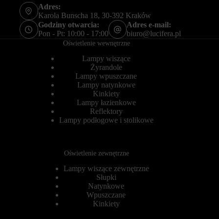
s
n
Adres:
t
y
Karola Bunscha 18, 30-392 Kraków
r
c
Godziny otwarcia:
Adres e-mail:
o
h
Pon - Pt: 10:00 - 17:00
biuro@lucifera.pl
n
l
Oświetlenie wewnętrzne
a
o
c
g
Lampy wiszące
h
o
i
Żyrandole
w
d
a
Lampy wpuszczane
o
n
Lampy natynkowe
s
i
Kinkiety
t
a
Lampy łazienkowe
ę
l
Reflektory
p
u
Lampy podłogowe i stolikowe
d
b
o
d
b
z
e
i
z
Oświetlenie zewnętrzne
a
p
ł
i
Lampy wiszące zewnętrzne
a
e
ń
Słupki
c
.
Natynkowe
z
I
Wpuszczane
n
s
Kinkiety
y
t
c
n