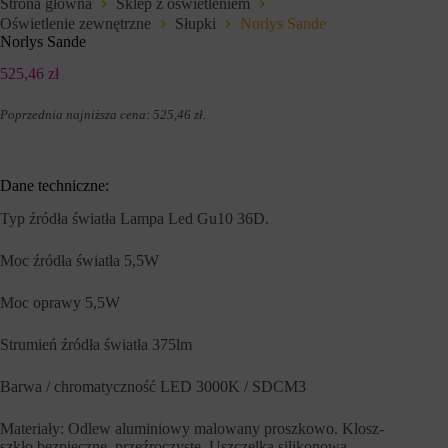
Strona główna
Sklep z oświetleniem
e
l
Oświetlenie zewnętrzne
Słupki
Norlys Sande
f
u
u
Norlys Sande
z
n
a
k
525,46
zł
p
c
a
j
m
Poprzednia najniższa cena:
525,46
zł
.
e
i
,
ę
t
t
a
a
k
Dane techniczne:
n
i
i
e
a
Typ źródła światła Lampa Led Gu10 36D.
j
p
a
r
Moc źródła światła 5,5W
k
e
n
f
a
e
Moc oprawy 5,5W
w
r
i
e
g
Strumień źródła światła 375lm
n
a
c
c
j
Barwa / chromatyczność LED 3000K / SDCM3
j
i
a
,
p
d
Materiały: Odlew aluminiowy malowany proszkowo. Klosz-
o
a
szkło bezpieczne, przeźroczyste. Uszczelka silikonowa.