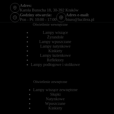
o
ł
Adres:
w
u
Karola Bunscha 18, 30-392 Kraków
o
g
b
o
Godziny otwarcia:
Adres e-mail:
e
t
Pon - Pt: 10:00 - 17:00
biuro@lucifera.pl
z
e
Oświetlenie wewnętrzne
t
r
y
m
Lampy wiszące
c
i
Żyrandole
h
n
Lampy wpuszczane
c
o
Lampy natynkowe
i
w
Kinkiety
a
e
s
Lampy łazienkowe
)
t
.
Reflektory
e
P
Lampy podłogowe i stolikowe
c
o
z
m
e
a
k
g
Oświetlenie zewnętrzne
.
a
j
Lampy wiszące zewnętrzne
Przechowywanie
ą
statystyk
Słupki
o
Natynkowe
n
K
Wpuszczane
e
o
Kinkiety
s
n
p
t