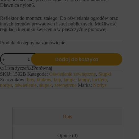
s
n
Dławnica nylon6.
t
y
r
c
o
h
Reflektor do montażu stałego. Do oświetlania ogrodów oraz
n
l
innych terenów prywatnych i stref publicznych. Możliwość
a
o
regulacji kierunku świecenia w płaszczyźnie pionowej.
c
g
h
o
i
Produkt dostępny na zamówienie
w
d
a
o
n
ilość
s
i
Dodaj do koszyka
Norlys
t
a
Sande
ę
l
Lista życzeń
Porównaj
p
u
SKU:
1592B
Kategorie:
Oświetlenie zewnętrzne
,
Słupki
d
b
Znaczników:
buy
,
krakow
,
kup
,
lampa
,
lampy
,
lucifera
,
o
d
norlys
,
oświetlenie
,
słupek
,
zewnętrzne
Marka:
Norlys
b
z
e
i
z
a
p
ł
i
a
e
ń
Opis
c
.
z
I
n
s
y
t
Opinie (0)
c
n