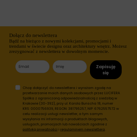
r
s
n
e
e
s
t
y
o
j
w
n
a
e
Dołącz do newslettera
n
(
Bądź na bieżąco z nowymi kolekcjami, promocjami i
i
t
trendami w świecie designu oraz architektury wnętrz. Możesz
e
y
zrezygnować z newslettera w dowolnym momencie.
m
m
o
c
ż
z
Zapisuję
e
a
d
s
się
z
o
i
w
a
e
Chcę dołączyć do newslettera i wyrażam zgodę na
ł
)
przetwarzanie moich danych osobowych przez LUCIFERA
a
i
Spółka z ograniczoną odpowiedzialnością z siedzibą w
ć
t
Krakowie (30-392), przy ul. Karola Bunscha 18, numer
p
r
KRS: 0000756939, REGON: 381795257, NIP: 6762557572 w
r
w
celu realizacji usługi newsletter, a tym samym
a
a
wysyłania mi informacji o produktach blogowych,
w
ł
usługach, promocjach lub nowościach zgodnie z
i
e
polityką prywatności
i
regulaminem newslettera
.
d
(
ł
d