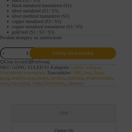
black (S3 / S5)
s
n
black metalized transmirror (S1)
t
y
silver metalized (S3 / S5)
r
c
silver metlized transmirror (S1)
o
h
copper metalized (S3 / S5)
n
l
a
copper metalized transmirror (S3 / S5)
o
c
g
gold leaf (S1 / S3 / S5)
h
o
Produkt dostępny na zamówienie
i
w
d
a
ilość
o
n
Dodaj do koszyka
s
Prandina
i
t
Lampa
a
Lista życzeń
Porównaj
ę
l
wisząca
SKU:
GONG S1/LED S1
Kategorie:
Lampy wiszące
,
p
u
GONG
Oświetlenie wewnętrzne
Znaczników:
1982
,
buy
,
firma
,
d
b
S
gong
,
krakow
,
kup
,
lampy
,
lucifera
,
prandina
,
projektowaniu
,
o
d
szkło,
b
roku
,
rozwiązań
,
szkło
,
trzydziestu
,
założona
z
białe
e
i
z
a
p
ł
i
a
e
ń
c
.
Opis
z
I
n
s
y
t
c
n
Opinie (0)