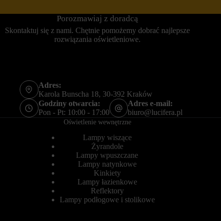
o
ł
w
u
Porozmawiaj z doradcą
o
g
b
o
Skontaktuj się z nami. Chętnie pomożemy dobrać najlepsze
e
t
rozwiązania oświetleniowe.
z
e
t
r
y
m
c
i
h
n
c
o
Adres:
i
w
Karola Bunscha 18, 30-392 Kraków
a
e
Godziny otwarcia:
Adres e-mail:
s
)
Pon - Pt: 10:00 - 17:00
biuro@lucifera.pl
t
.
Oświetlenie wewnętrzne
e
P
c
o
Lampy wiszące
z
m
e
Żyrandole
a
k
g
Lampy wpuszczane
.
a
Lampy natynkowe
j
Kinkiety
Przechowywanie
ą
Lampy łazienkowe
statystyk
o
Reflektory
n
K
Lampy podłogowe i stolikowe
e
o
s
n
p
t