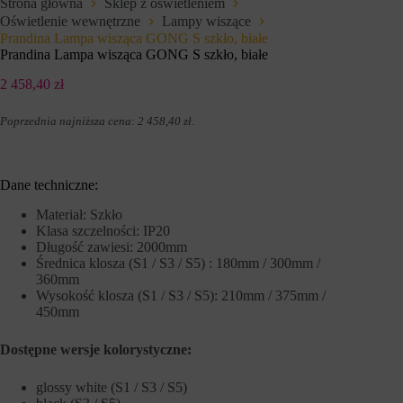
Strona główna
Sklep z oświetleniem
e
l
Oświetlenie wewnętrzne
Lampy wiszące
f
u
u
Prandina Lampa wisząca GONG S szkło, białe
z
n
a
Prandina Lampa wisząca GONG S szkło, białe
k
p
c
a
2 458,40
zł
j
m
e
i
Poprzednia najniższa cena:
2 458,40
zł
.
,
ę
t
t
a
a
k
n
i
i
Dane techniczne:
e
a
j
p
Materiał: Szkło
a
r
Klasa szczelności: IP20
k
e
Długość zawiesi: 2000mm
n
f
Średnica klosza (S1 / S3 / S5) : 180mm / 300mm /
a
e
360mm
w
r
Wysokość klosza (S1 / S3 / S5): 210mm / 375mm /
i
e
g
450mm
n
a
c
c
j
Dostępne wersje
kolorystyczne:
j
i
a
,
p
d
glossy white (S1 / S3 / S5)
o
a