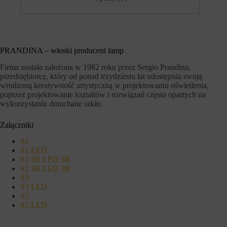
h
i
o
e
b
j
s
ą
z
r
a
ó
PRANDINA – włoski producent lamp
r
ż
ó
n
Firma została założona w 1982 roku przez Sergio Prandina,
w
e
przedsiębiorcę, który od ponad trzydziestu lat udostępnia swoją
w
t
wrodzoną kreatywność artystyczną w projektowaniu oświetlenia,
i
y
t
poprzez projektowanie kształtów i rozwiązań często opartych na
p
r
y
wykorzystaniu dmuchane szkło.
y
,
n
w
Załączniki
y
t
.
y
S1
W
m
i
S1 LED
c
t
i
S1 3R LED 3R
r
a
S1 3B LED 3B
y
s
S3
n
t
S3 LED
a
e
S5
i
c
S5 LED
n
z
t
k
e
a