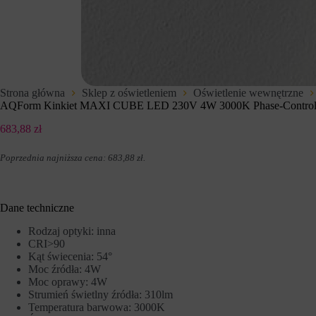
t
d
e
z
r
e
n
n
e
i
t
u
o
p
w
r
Strona główna
Sklep z oświetleniem
Oświetlenie wewnętrzne
e
z
AQForm Kinkiet MAXI CUBE LED 230V 4W 3000K Phase-Control 
j
e
,
z
683,88
zł
u
w
m
i
o
t
Poprzednia najniższa cena:
683,88
zł
.
ż
r
l
y
i
n
w
y
Dane techniczne
i
i
a
n
Rodzaj optyki: inna
j
t
CRI>90
ą
e
Kąt świecenia: 54°
c
r
Moc źródła: 4W
p
n
o
Moc oprawy: 4W
e
d
t
Strumień świetlny źródła: 310lm
s
o
Temperatura barwowa: 3000K
t
w