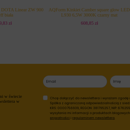
a DOTA Linear ZW 900
AQForm Kinkiet Camber square glow LED
f biała
L930 6,5W 3000K czarny mat
09,83
zł
608,85
zł
mi w świecie
Chcę dołączyć do newslettera i wyrażam zgodę
wslettera w
Spółka z ograniczoną odpowiedzialnością z siedz
KRS: 0000756939, REGON: 381795257, NIP: 6762557
wysyłania mi informacji o produktach blogowyc
prywatności
i
regulaminem newslettera
.