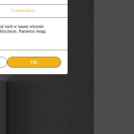
O ciasteczkach
ać ruch w naszej witrynie.
alitycznym. Partnerzy mogą
OK