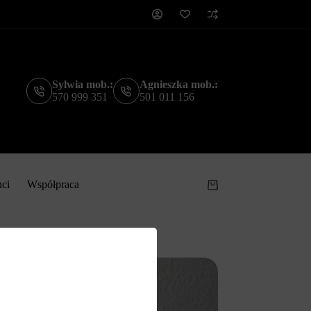
Sylwia mob.:
Agnieszka mob.:
570 999 351
501 011 156
nci
Współpraca
Koszyk