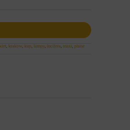
kiet
,
krakow
,
kup
,
lampy
,
lucifera
,
maxi
,
phase