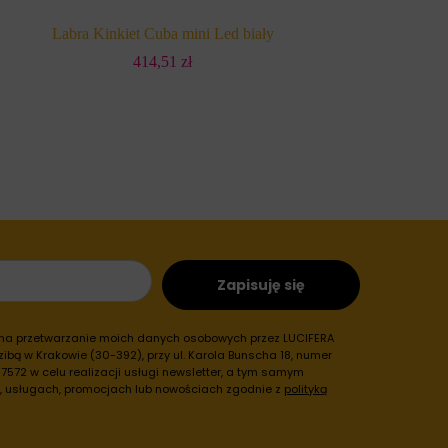
Labra Kinkiet Cuba mini Led biały
Labra Kinkiet Stik
414,51
zł
5
Zapisuję się
 na przetwarzanie moich danych osobowych przez LUCIFERA
ibą w Krakowie (30-392), przy ul. Karola Bunscha 18, numer
572 w celu realizacji usługi newsletter, a tym samym
h, usługach, promocjach lub nowościach zgodnie z
polityką