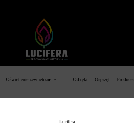
Oświetlenie zewnętrzne
Od ręki
Osprzęt
Produce
Lucifera