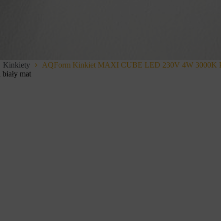
Kinkiety
AQForm Kinkiet MAXI CUBE LED 230V 4W 3000K Pha
biały mat