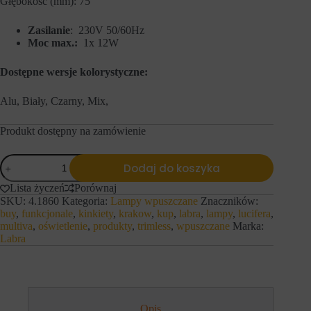
Głębokość (mm): 75
s
n
t
y
r
c
Zasilanie
: 230V 50/60Hz
o
h
Moc max.:
1x 12W
n
l
a
o
Dostępne wersje kolorystyczne:
c
g
h
o
i
w
Alu, Biały, Czarny, Mix,
d
a
o
n
s
i
Produkt dostępny na zamówienie
t
a
ę
l
ilość
p
u
Dodaj do koszyka
LABRA
d
b
lampy
o
d
Lista życzeń
Porównaj
b
wpuszczane
z
SKU:
4.1860
Kategoria:
Lampy wpuszczane
Znaczników:
e
MULTIVA
i
buy
,
funkcjonale
,
kinkiety
,
krakow
,
kup
,
labra
,
lampy
,
lucifera
,
z
a
EVO
multiva
,
oświetlenie
,
produkty
,
trimless
,
wpuszczane
Marka:
p
ł
80.1
Labra
i
a
Trimless
e
ń
-
c
.
wkład
z
I
LED
n
s
12W
y
t
On-
c
n
Opis