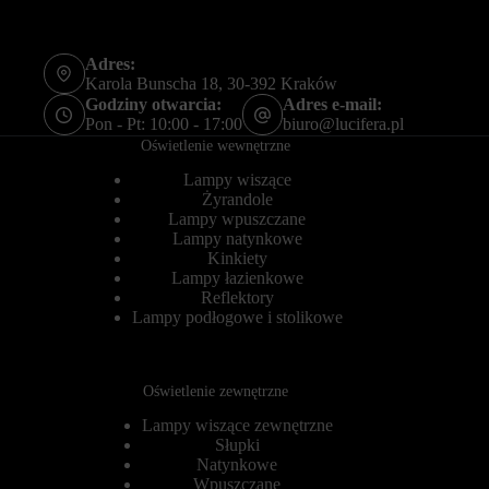
o
ł
w
u
o
g
b
Adres:
o
e
t
Karola Bunscha 18, 30-392 Kraków
z
e
Godziny otwarcia:
Adres e-mail:
t
r
Pon - Pt: 10:00 - 17:00
biuro@lucifera.pl
y
m
Oświetlenie wewnętrzne
c
i
h
n
Lampy wiszące
c
o
Żyrandole
i
w
a
Lampy wpuszczane
e
s
)
Lampy natynkowe
t
.
Kinkiety
e
P
Lampy łazienkowe
c
o
Reflektory
z
m
Lampy podłogowe i stolikowe
e
a
k
g
.
a
j
Przechowywanie
Oświetlenie zewnętrzne
ą
statystyk
o
Lampy wiszące zewnętrzne
n
K
Słupki
e
o
Natynkowe
s
n
p
Wpuszczane
t