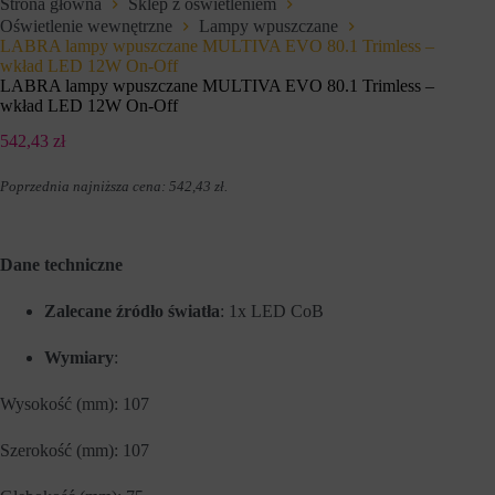
Strona główna
Sklep z oświetleniem
e
l
Oświetlenie wewnętrzne
Lampy wpuszczane
f
u
u
LABRA lampy wpuszczane MULTIVA EVO 80.1 Trimless –
z
n
a
wkład LED 12W On-Off
k
p
LABRA lampy wpuszczane MULTIVA EVO 80.1 Trimless –
c
a
wkład LED 12W On-Off
j
m
e
i
542,43
zł
,
ę
t
t
a
Poprzednia najniższa cena:
542,43
zł
.
a
k
n
i
i
e
a
j
p
Dane techniczne
a
r
k
e
n
Zalecane źródło światła
: 1x LED CoB
f
a
e
w
r
Wymiary
:
i
e
g
n
a
c
Wysokość (mm): 107
c
j
j
i
Szerokość (mm): 107
a
,
p
d
o
a