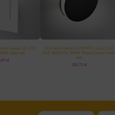
mber square rift LED
AQForm Kinkiet LEDPOINT round LED
000K biały mat
230V M930 4W 3000K Phase-Control czarn
mat
8,85
zł
324,72
zł