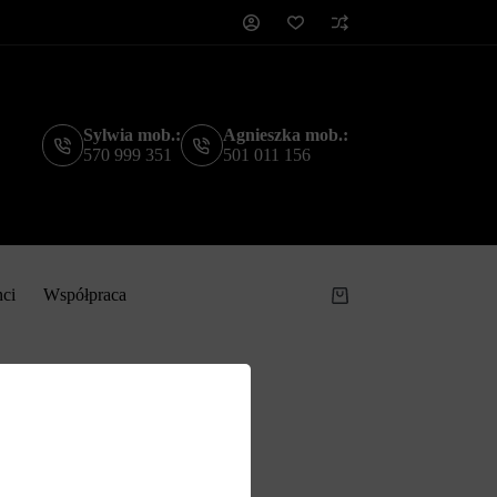
Sylwia mob.:
Agnieszka mob.:
570 999 351
501 011 156
nci
Współpraca
Koszyk