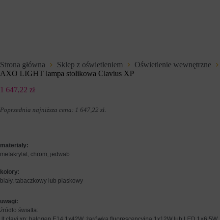
t
d
e
z
r
e
n
n
e
i
t
u
o
p
w
r
Strona główna
Sklep z oświetleniem
Oświetlenie wewnętrzne
e
z
AXO LIGHT lampa stolikowa Clavius XP
j
e
,
z
1 647,22
zł
u
w
m
i
o
t
Poprzednia najniższa cena:
1 647,22
zł
.
ż
r
l
y
i
n
w
y
materiały:
i
i
metakrylat, chrom, jedwab
a
n
j
t
ą
kolory:
e
c
r
biały, tabaczkowy lub piaskowy
p
n
o
e
uwagi:
d
t
źródło światła:
s
o
t
lt clavi xp: halogen E14 1x42W, żarówka fluorescencyjna 1x12W lub LED 1×6,5W
w