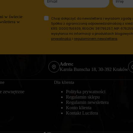
mi w świecie
Chcę dołączyć do newslettera i wyrażam zgodę
wslettera w
Spółka z ograniczoną odpowiedzialnością z siedz
KRS: 0000756939, REGON: 381795257, NIP: 6762557
wysyłania mi informacji o produktach blogowyc
prywatności
i
regulaminem newslettera
.
Adres:
Karola Bunscha 18, 30-392 Kraków
zne
Dla klienta
e zewnętrzne
Polityka prywatności
Regulamin sklepu
Regulamin newslettera
Konto klienta
Kontakt Lucifera