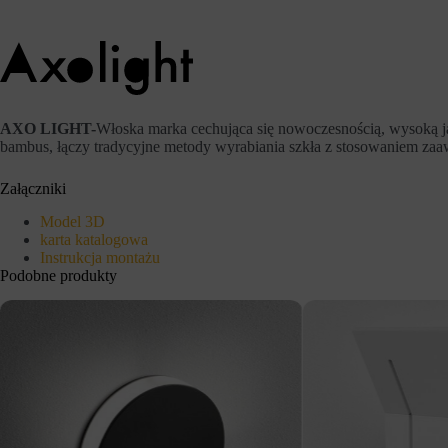
j
i
a
,
p
d
o
a
s
n
t
y
r
c
o
h
AXO LIGHT-
Włoska marka cechująca się nowoczesnością, wysoką j
n
l
bambus, łączy tradycyjne metody wyrabiania szkła z stosowaniem z
a
o
c
g
Załączniki
h
o
i
w
d
Model 3D
a
o
n
karta katalogowa
s
i
Instrukcja montażu
t
a
Podobne produkty
ę
l
p
u
d
b
o
d
b
z
e
i
z
a
p
ł
i
a
e
ń
c
.