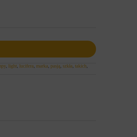
mpy
,
light
,
lucifera
,
marka
,
pasją
,
szkła
,
takich
,