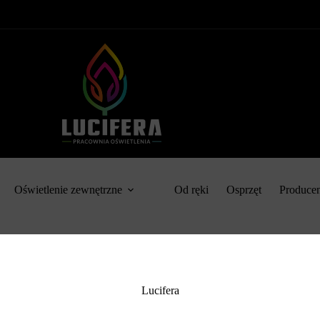
Oświetlenie zewnętrzne
Od ręki
Osprzęt
Produce
Lucifera