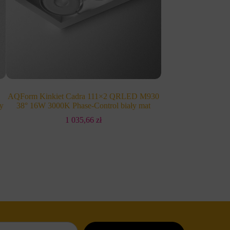
AQForm Kinkiet Cadra 111×2 QRLED M930
Labra Lampa wisz
y
38° 16W 3000K Phase-Control biały mat
On-
1 035,66
zł
1 