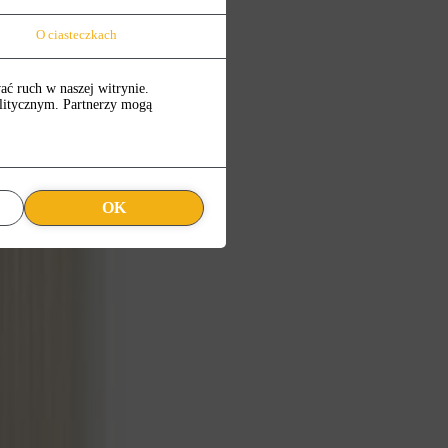
O ciasteczkach
ać ruch w naszej witrynie.
alitycznym. Partnerzy mogą
OK