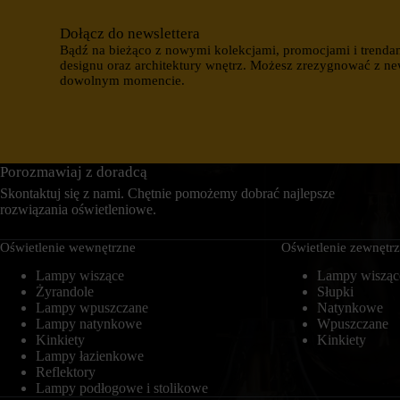
i
c
n
z
Dołącz do newslettera
t
k
Bądź na bieżąco z nowymi kolekcjami, promocjami i trenda
e
a
designu oraz architektury wnętrz. Możesz zrezygnować z ne
r
s
dowolnym momencie.
n
e
e
s
t
y
o
j
w
n
a
e
n
Porozmawiaj z doradcą
(
i
t
Skontaktuj się z nami. Chętnie pomożemy dobrać najlepsze
e
y
rozwiązania oświetleniowe.
m
m
o
c
ż
z
Oświetlenie wewnętrzne
Oświetlenie zewnętr
e
a
d
s
Lampy wiszące
Lampy wisząc
z
o
Żyrandole
Słupki
i
w
Lampy wpuszczane
Natynkowe
a
e
Lampy natynkowe
Wpuszczane
ł
)
Kinkiety
Kinkiety
a
i
ć
Lampy łazienkowe
t
p
r
Reflektory
r
w
Lampy podłogowe i stolikowe
a
a