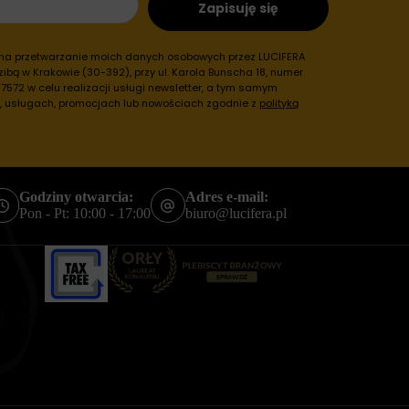
Zapisuję się
 na przetwarzanie moich danych osobowych przez LUCIFERA
ibą w Krakowie (30-392), przy ul. Karola Bunscha 18, numer
572 w celu realizacji usługi newsletter, a tym samym
h, usługach, promocjach lub nowościach zgodnie z
polityką
Godziny otwarcia:
Adres e-mail:
Pon - Pt: 10:00 - 17:00
biuro@lucifera.pl