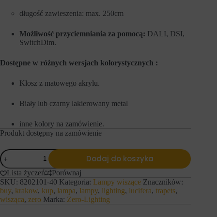
s
n
t
y
długość zawieszenia: max. 250cm
r
c
o
h
Możliwość przyciemniania za pomocą:
DALI, DSI,
n
l
SwitchDim.
a
o
c
g
h
o
Dostępne w różnych wersjach kolorystycznych :
i
w
d
a
o
n
Klosz z matowego akrylu.
s
i
t
a
Biały lub czarny lakierowany metal
ę
l
p
u
d
b
inne kolory na zamówienie.
o
d
Produkt dostępny na zamówienie
b
z
e
i
z
a
ilość
Dodaj do koszyka
p
ł
Zero-
i
a
Lighting
Lista życzeń
Porównaj
e
ń
Lampa
SKU:
8202101-40
Kategoria:
Lampy wiszące
Znaczników:
c
.
wisząca
z
buy
,
krakow
,
kup
,
lampa
,
lampy
,
lighting
,
lucifera
,
trapets
,
I
Trapets
n
s
wisząca
,
zero
Marka:
Zero-Lighting
y
t
c
n