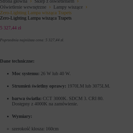
Strona główna
Sklep z oświetleniem
e
l
Oświetlenie wewnętrzne
Lampy wiszące
f
u
u
Zero-Lighting Lampa wisząca Trapets
z
n
a
Zero-Lighting Lampa wisząca Trapets
k
p
c
a
5 327,44
zł
j
m
e
i
Poprzednia najniższa cena:
5 327,44
zł
.
,
ę
t
t
a
a
k
n
i
i
Dane techniczne:
e
a
j
p
Moc systemu:
26 W lub 40 W.
a
r
k
e
n
f
Strumień świetlny oprawy:
1970LM lub 3075LM.
a
e
w
r
i
e
barwa światła:
CCT 3000K. SDCM 3. CRI 80.
g
n
Dostępny z 4000K na zamówienie.
a
c
c
j
Wymiary:
j
i
a
,
p
d
szerokość klosza: 160cm
o
a