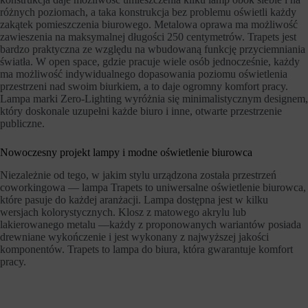
r
s
różnych poziomach, a taka konstrukcja bez problemu oświetli każdy
n
e
zakątek pomieszczenia biurowego. Metalowa oprawa ma możliwość
e
s
zawieszenia na maksymalnej długości 250 centymetrów. Trapets jest
t
y
bardzo praktyczna ze względu na wbudowaną funkcję przyciemniania
o
j
w
światła. W open space, gdzie pracuje wiele osób jednocześnie, każdy
n
a
e
ma możliwość indywidualnego dopasowania poziomu oświetlenia
n
(
przestrzeni nad swoim biurkiem, a to daje ogromny komfort pracy.
i
t
Lampa marki Zero-Lighting wyróżnia się minimalistycznym designem,
e
y
który doskonale uzupełni każde biuro i inne, otwarte przestrzenie
m
m
publiczne.
o
c
ż
z
e
a
Nowoczesny projekt lampy i modne oświetlenie biurowca
d
s
z
o
Niezależnie od tego, w jakim stylu urządzona została przestrzeń
i
w
coworkingowa — lampa Trapets to uniwersalne oświetlenie biurowca,
a
e
które pasuje do każdej aranżacji. Lampa dostępna jest w kilku
ł
)
wersjach kolorystycznych. Klosz z matowego akrylu lub
a
i
lakierowanego metalu —każdy z proponowanych wariantów posiada
ć
t
drewniane wykończenie i jest wykonany z najwyższej jakości
p
r
r
komponentów. Trapets to lampa do biura, która gwarantuje komfort
w
a
a
pracy.
w
ł
i
e
d
(
ł
d