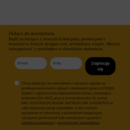
o
ł
w
u
o
g
b
o
e
t
z
e
t
r
Dołącz do newslettera
y
m
Bądź na bieżąco z nowymi kolekcjami, promocjami i
c
i
trendami w świecie designu oraz architektury wnętrz. Możesz
h
n
zrezygnować z newslettera w dowolnym momencie.
c
o
i
w
a
e
Zapisuję
s
)
t
.
się
e
P
c
o
z
m
Chcę dołączyć do newslettera i wyrażam zgodę na
e
a
przetwarzanie moich danych osobowych przez LUCIFERA
k
g
Spółka z ograniczoną odpowiedzialnością z siedzibą w
.
a
Krakowie (30-392), przy ul. Karola Bunscha 18, numer
j
Przechowywanie
KRS: 0000756939, REGON: 381795257, NIP: 6762557572 w
ą
statystyk
celu realizacji usługi newsletter, a tym samym
o
wysyłania mi informacji o produktach blogowych,
n
K
usługach, promocjach lub nowościach zgodnie z
e
o
polityką prywatności
i
regulaminem newslettera
.
s
n
p
t