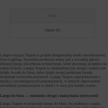
h
i
o
e
b
j
s
ą
Opis
z
r
a
ó
r
ż
ó
n
Opinie (0)
w
e
w
t
i
y
t
p
r
y
y
,
Lampa wisząca Trapets to projekt designerskiej marki oświetleniowej
n
w
Zero-Lighting. Szwedzki producent znany jest z wysokiej jakości
y
t
dekoracyjnego oświetlenia technicznego, które doceniają architekci na
.
y
W
całym świecie. Lampa Trapets to minimalistyczny design i praktyczne
m
i
c
źródło światła do biura, które dzięki swojej podłużnej formie,
t
i
doskonale rozświetla przestrzeń. Lampę Trapets zaprojektowano z
r
a
myślą o coworkingowych przestrzeniach, w których odpowiednie
y
s
oświetlenie pomieszczenia w dzień i w nocy jest bardzo ważne.
n
t
a
e
i
c
Lampa do biura — minimalny design i maksymalna użyteczność
n
z
t
k
Lampa Trapets to doskonała lampa do biura. Jej podłużna i wąska
e
a
konstrukcja daje możliwość umieszczenia kilku lamp obok siebie i na