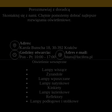
e
r
r
o
Porozmawiaj z doradcą
s
l
o
u
Skontaktuj się z nami. Chętnie pomożemy dobrać najlepsze
n
j
rozwiązania oświetleniowe.
a
e
l
,
i
c
z
z
o
y
w
Adres:
d
a
a
Karola Bunscha 18, 30-392 Kraków
ć
n
Godziny otwarcia:
Adres e-mail:
w
e
Pon - Pt: 10:00 - 17:00
biuro@lucifera.pl
r
d
Oświetlenie wewnętrzne
a
o
ż
t
Lampy wiszące
e
y
Żyrandole
n
c
i
Lampy wpuszczane
z
a
ą
Lampy natynkowe
z
c
Kinkiety
p
e
Lampy łazienkowe
r
k
Reflektory
z
o
Lampy podłogowe i stolikowe
e
r
g
z
l
y