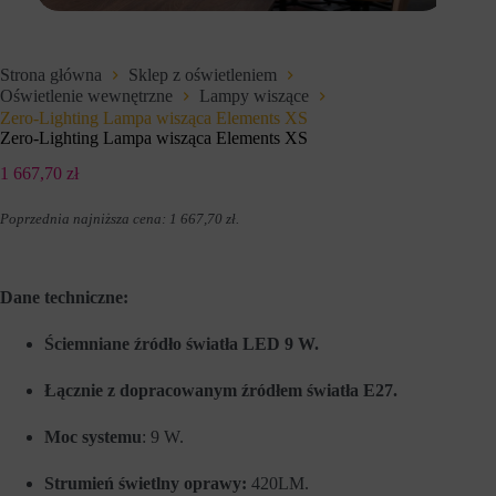
e
i
t
u
o
p
w
r
Strona główna
Sklep z oświetleniem
e
z
Oświetlenie wewnętrzne
Lampy wiszące
j
e
,
Zero-Lighting Lampa wisząca Elements XS
z
u
w
Zero-Lighting Lampa wisząca Elements XS
m
i
o
t
1 667,70
zł
ż
r
l
y
Poprzednia najniższa cena:
1 667,70
zł
.
i
n
w
y
i
i
a
n
j
t
Dane techniczne:
ą
e
c
r
Ściemniane źródło światła LED 9 W.
p
n
o
e
d
t
Łącznie z dopracowanym źródłem światła E27.
s
o
t
w
a
e
Moc systemu
: 9 W.
w
w
o
c
Strumień świetlny oprawy:
420LM.
w
e