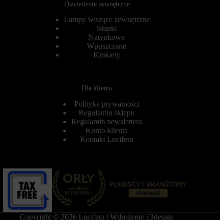
o
Oświetlenie zewnętrzne
ł
w
u
Lampy wiszące zewnętrzne
o
g
b
Słupki
o
e
t
Natynkowe
z
e
Wpuszczane
t
r
Kinkiety
y
m
c
i
h
n
c
o
Dla klienta
i
w
a
e
Polityka prywatności
s
)
Regulamin sklepu
t
.
Regulamin newslettera
e
P
c
Konto klienta
o
z
m
Kontakt Lucifera
e
a
k
g
.
a
j
Przechowywanie
ą
statystyk
o
n
K
e
o
s
n
Copyright © 2026 Lucifera | Wdrożenie
13design
p
t