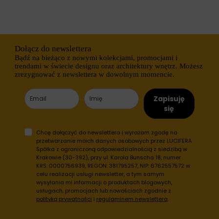
h
i
o
e
b
j
s
ą
z
r
a
ó
Dołącz do newslettera
r
ż
Bądź na bieżąco z nowymi kolekcjami, promocjami i
ó
n
trendami w świecie designu oraz architektury wnętrz. Możesz
w
e
zrezygnować z newslettera w dowolnym momencie.
w
t
i
y
t
p
Zapisuję
r
y
y
,
się
n
w
y
t
.
y
Chcę dołączyć do newslettera i wyrażam zgodę na
W
m
przetwarzanie moich danych osobowych przez LUCIFERA
i
c
Spółka z ograniczoną odpowiedzialnością z siedzibą w
t
i
Krakowie (30-392), przy ul. Karola Bunscha 18, numer
r
a
KRS: 0000756939, REGON: 381795257, NIP: 6762557572 w
y
s
celu realizacji usługi newsletter, a tym samym
n
t
wysyłania mi informacji o produktach blogowych,
a
e
usługach, promocjach lub nowościach zgodnie z
i
c
polityką prywatności
i
regulaminem newslettera
.
n
z
t
k
e
a