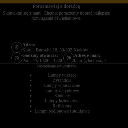
r
s
Porozmawiaj z doradcą
n
e
e
s
Skontaktuj się z nami. Chętnie pomożemy dobrać najlepsze
t
y
rozwiązania oświetleniowe.
o
j
w
n
a
e
n
(
i
t
e
y
Adres:
m
m
Karola Bunscha 18, 30-392 Kraków
o
c
Godziny otwarcia:
Adres e-mail:
ż
z
Pon - Pt: 10:00 - 17:00
biuro@lucifera.pl
e
a
Oświetlenie wewnętrzne
d
s
z
o
Lampy wiszące
i
w
a
Żyrandole
e
ł
)
Lampy wpuszczane
a
i
Lampy natynkowe
ć
t
Kinkiety
p
r
Lampy łazienkowe
r
w
Reflektory
a
a
Lampy podłogowe i stolikowe
w
ł
i
e
d
(
ł
d