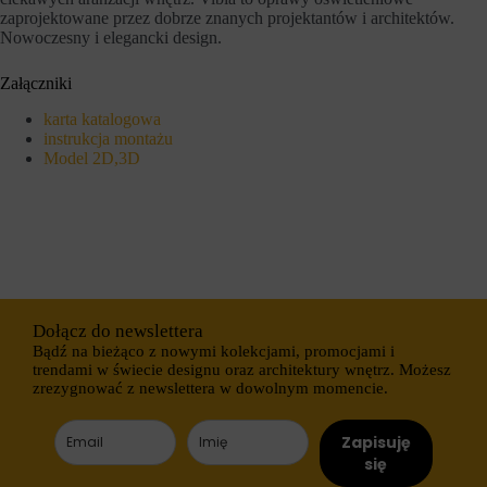
o
ł
zaprojektowane przez dobrze znanych projektantów i architektów.
w
u
Nowoczesny i elegancki design.
o
g
b
o
e
t
Załączniki
z
e
t
r
karta katalogowa
y
m
instrukcja montażu
c
i
Model 2D,3D
h
n
c
o
i
w
a
e
s
)
t
.
e
P
c
o
z
m
e
a
Dołącz do newslettera
k
g
Bądź na bieżąco z nowymi kolekcjami, promocjami i
.
a
trendami w świecie designu oraz architektury wnętrz. Możesz
j
Przechowywanie
zrezygnować z newslettera w dowolnym momencie.
ą
statystyk
o
n
K
Zapisuję
e
o
się
s
n
p
t