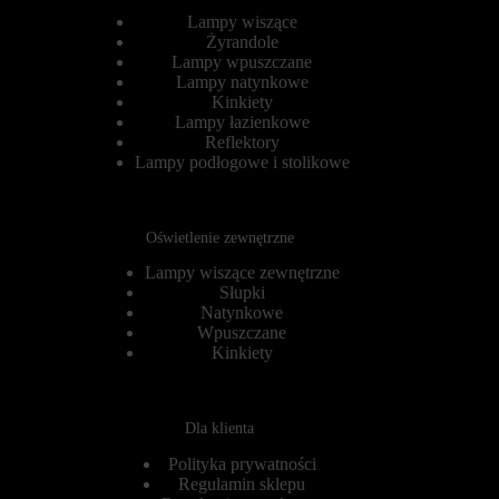
ą
s
Lampy wiszące
d
t
Żyrandole
a
a
Lampy wpuszczane
n
n
Lampy natynkowe
i
i
a
Kinkiety
a
,
z
Lampy łazienkowe
a
w
Reflektory
l
i
Lampy podłogowe i stolikowe
e
t
m
r
o
y
g
n
Oświetlenie zewnętrzne
ą
y
r
i
Lampy wiszące zewnętrzne
ó
n
Słupki
w
t
Natynkowe
n
e
i
Wpuszczane
r
e
n
Kinkiety
ż
e
ś
t
l
o
e
w
Dla klienta
d
e
z
j
Polityka prywatności
i
i
Regulamin sklepu
ć
z