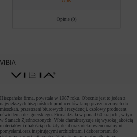
Opis
r
s
n
e
e
s
t
y
Opinie (0)
o
j
w
n
a
e
n
(
i
t
e
y
m
m
o
c
VIBIA
ż
z
e
a
d
s
z
o
i
w
a
e
ł
)
a
i
Hiszpańska firma, powstała w 1987 roku. Obecnie jest to jeden z
ć
t
największych hiszpańskich producentów lamp przeznaczonych do
p
r
mieszkań, przestrzeni biurowych i rezydencji, czołowy producent
r
w
oświetlenia designerskiego. Firma działa w ponad 60 krajach , w tym
a
a
w
w Stanach Zjednoczonych. Vibia charakteryzuje się wysoką jakością
ł
i
e
materiałów i dbałością o każdy detal oraz niekonwenconalnymi
d
(
pomysłami,oraz inspirującymi architektami i dekoratorami do
ł
d
ciekawych aranżacji wnętrz. Vibia to oprawy oświetleniowe