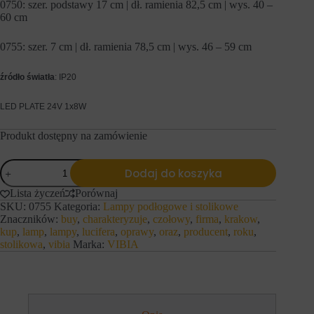
0750: szer. podstawy 17 cm | dł. ramienia 82,5 cm | wys. 40 –
h
i
o
60 cm
e
b
j
s
ą
0755: szer. 7 cm | dł. ramienia 78,5 cm | wys. 46 – 59 cm
z
r
a
ó
r
ż
źródło światła
:
IP20
ó
n
w
e
w
LED PLATE 24V 1x8W
t
i
y
t
p
Produkt dostępny na zamówienie
r
y
y
,
n
w
ilość
Dodaj do koszyka
y
t
VIBIA
.
y
lampa
Lista życzeń
Porównaj
W
m
stolikowa
SKU:
0755
Kategoria:
Lampy podłogowe i stolikowe
i
c
FLEX
t
Znaczników:
buy
,
charakteryzuje
,
czołowy
,
firma
,
krakow
,
i
r
a
kup
,
lamp
,
lampy
,
lucifera
,
oprawy
,
oraz
,
producent
,
roku
,
y
s
stolikowa
,
vibia
Marka:
VIBIA
n
t
a
e
i
c
n
z
t
k
e
a