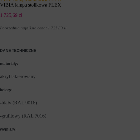
s
n
VIBIA lampa stolikowa FLEX
t
y
r
c
1 725,69
zł
o
h
n
l
a
o
Poprzednia najniższa cena:
1 725,69
zł
.
c
g
h
o
i
w
d
a
DANE TECHNICZNE
o
n
s
i
t
a
materiały:
ę
l
p
u
akryl lakierowany
d
b
o
d
b
z
kolory:
e
i
z
a
p
-biały (RAL 9016)
ł
i
a
e
ń
-grafitowy (RAL 7016)
c
.
z
I
n
s
wymiary:
y
t
c
n