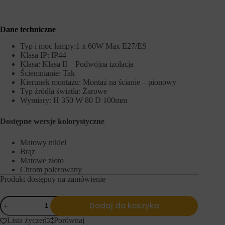
h
i
o
e
b
j
s
Dane techniczne
ą
z
r
a
ó
Typ i moc lampy:1 x 60W Max E27/ES
r
ż
Klasa IP: IP44
ó
n
Klasa: Klasa II – Podwójna izolacja
w
e
Ściemnianie: Tak
w
t
Kierunek montażu: Montaż na ścianie – pionowy
i
y
Typ źródła światła: Żarowe
t
p
Wymiary: H 350 W 80 D 100mm
r
y
y
,
n
w
Dostępne wersje
kolorystyczne
y
t
.
y
W
m
Matowy nikiel
i
c
Brąz
t
i
Matowe złoto
r
a
Chrom polerowany
y
s
Produkt dostępny na zamówienie
n
t
a
e
i
c
ilość
Dodaj do koszyka
n
z
Riva
t
k
350
Lista życzeń
Porównaj
e
a