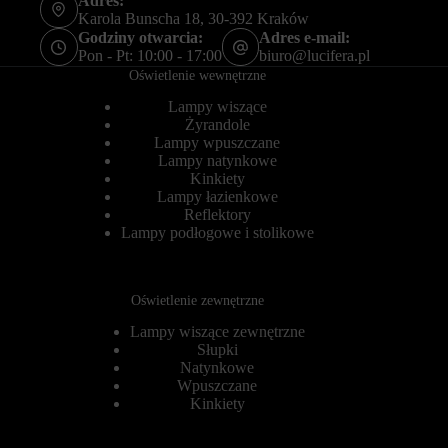
Adres:
z
a
Karola Bunscha 18, 30-392 Kraków
a
c
Godziny otwarcia:
Adres e-mail:
c
h
Pon - Pt: 10:00 - 17:00
biuro@lucifera.pl
h
o
o
Oświetlenie wewnętrzne
w
w
a
a
Lampy wiszące
ń
n
u
Żyrandole
i
ż
Lampy wpuszczane
e
y
Lampy natynkowe
o
t
Kinkiety
n
k
Lampy łazienkowe
l
o
Reflektory
i
w
Lampy podłogowe i stolikowe
n
n
e
i
.
k
Z
ó
g
w
Oświetlenie zewnętrzne
o
m
d
Lampy wiszące zewnętrzne
o
a
g
Słupki
o
ą
Natynkowe
d
b
Wpuszczane
n
y
Kinkiety
o
ć
s
p
i
r