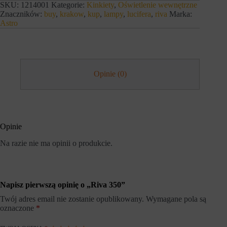
r
SKU:
1214001
Kategorie:
Kinkiety
,
Oświetlenie wewnętrzne
s
n
e
Znaczników:
buy
,
krakow
,
kup
,
lampy
,
lucifera
,
riva
Marka:
e
s
Astro
t
y
o
j
w
n
a
e
n
(
i
t
Opinie (0)
e
y
m
m
o
c
ż
z
e
a
d
s
z
Opinie
o
i
w
a
e
Na razie nie ma opinii o produkcie.
ł
)
a
i
ć
t
p
r
r
w
Napisz pierwszą opinię o „Riva 350”
a
a
w
Twój adres email nie zostanie opublikowany.
Wymagane pola są
ł
i
e
oznaczone
*
d
(
ł
d