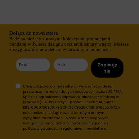
o
ł
w
u
o
g
b
o
e
t
z
e
t
Dołącz do newslettera
r
y
m
Bądź na bieżąco z nowymi kolekcjami, promocjami i
c
i
trendami w świecie designu oraz architektury wnętrz. Możesz
h
n
zrezygnować z newslettera w dowolnym momencie.
c
o
i
w
a
e
Zapisuję
s
)
się
t
.
e
P
c
o
Chcę dołączyć do newslettera i wyrażam zgodę na
z
m
przetwarzanie moich danych osobowych przez LUCIFERA
e
a
Spółka z ograniczoną odpowiedzialnością z siedzibą w
k
g
.
Krakowie (30-392), przy ul. Karola Bunscha 18, numer
a
KRS: 0000756939, REGON: 381795257, NIP: 6762557572 w
j
Przechowywanie
ą
celu realizacji usługi newsletter, a tym samym
statystyk
o
wysyłania mi informacji o produktach blogowych,
n
K
usługach, promocjach lub nowościach zgodnie z
e
o
polityką prywatności
i
regulaminem newslettera
.
s
n
p
t