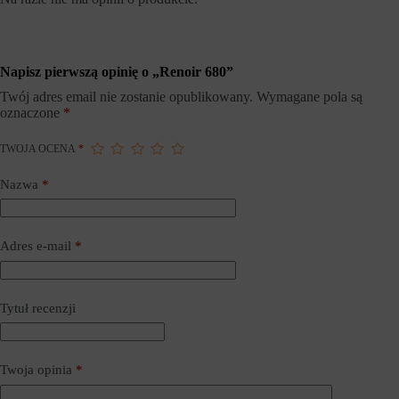
h
i
o
e
b
j
s
ą
z
r
Napisz pierwszą opinię o „Renoir 680”
a
ó
r
ż
Twój adres email nie zostanie opublikowany.
Wymagane pola są
ó
n
oznaczone
*
w
e
w
t
TWOJA OCENA
*
i
y
t
p
r
y
Nazwa
*
y
,
n
w
y
t
.
y
Adres e-mail
*
W
m
i
c
t
i
r
a
y
Tytuł recenzji
s
n
t
a
e
i
c
n
z
Twoja opinia
*
t
k
e
a