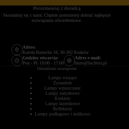
e
r
r
Porozmawiaj z doradcą
o
s
l
Skontaktuj się z nami. Chętnie pomożemy dobrać najlepsze
o
u
rozwiązania oświetleniowe.
n
j
a
e
l
,
i
c
z
z
o
y
Adres:
w
d
Karola Bunscha 18, 30-392 Kraków
a
a
Godziny otwarcia:
Adres e-mail:
ć
n
w
Pon - Pt: 10:00 - 17:00
biuro@lucifera.pl
e
r
d
Oświetlenie wewnętrzne
a
o
ż
t
Lampy wiszące
e
y
Żyrandole
n
c
Lampy wpuszczane
i
z
Lampy natynkowe
a
ą
Kinkiety
z
c
Lampy łazienkowe
p
e
Reflektory
r
k
z
Lampy podłogowe i stolikowe
o
e
r
g
z
l
y