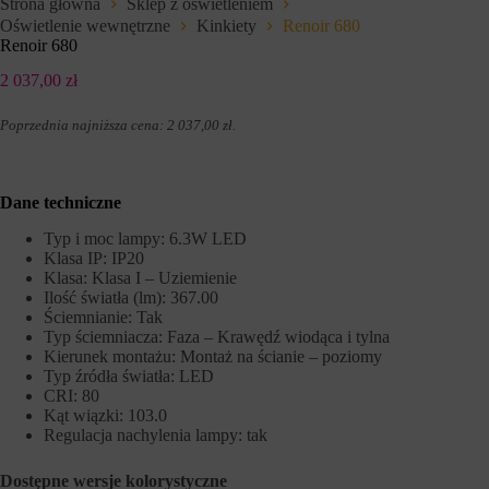
Strona główna
Sklep z oświetleniem
e
l
Oświetlenie wewnętrzne
Kinkiety
Renoir 680
f
u
u
Renoir 680
z
n
a
k
2 037,00
zł
p
c
a
j
m
Poprzednia najniższa cena:
2 037,00
zł
.
e
i
,
ę
t
t
a
a
k
Dane techniczne
n
i
i
e
a
Typ i moc lampy: 6.3W LED
j
p
Klasa IP: IP20
a
r
Klasa: Klasa I – Uziemienie
k
e
Ilość światła (lm): 367.00
n
f
Ściemnianie: Tak
a
e
Typ ściemniacza: Faza – Krawędź wiodąca i tylna
w
r
Kierunek montażu: Montaż na ścianie – poziomy
i
e
g
Typ źródła światła: LED
n
a
c
CRI: 80
c
j
Kąt wiązki: 103.0
j
i
Regulacja nachylenia lampy: tak
a
,
p
d
o
Dostępne wersje
kolorystyczne
a