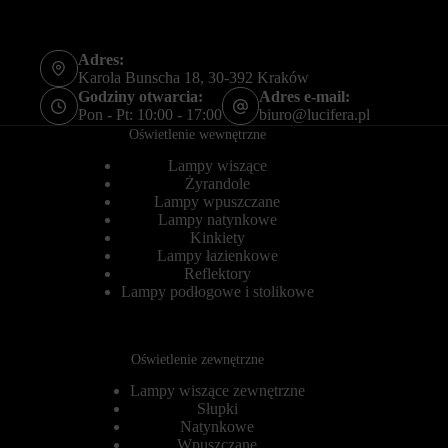
o
ł
w
u
o
g
b
o
Adres:
e
t
Karola Bunscha 18, 30-392 Kraków
z
e
Godziny otwarcia:
Adres e-mail:
t
r
Pon - Pt: 10:00 - 17:00
biuro@lucifera.pl
y
m
Oświetlenie wewnętrzne
c
i
h
n
Lampy wiszące
c
o
Żyrandole
i
w
a
Lampy wpuszczane
e
s
)
Lampy natynkowe
t
.
Kinkiety
e
P
Lampy łazienkowe
c
o
Reflektory
z
m
Lampy podłogowe i stolikowe
e
a
k
g
.
a
j
Przechowywanie
Oświetlenie zewnętrzne
ą
statystyk
o
Lampy wiszące zewnętrzne
n
K
Słupki
e
o
s
Natynkowe
n
p
t
Wpuszczane