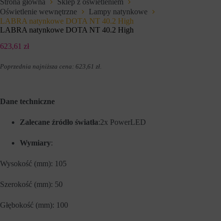
Strona główna
Sklep z oświetleniem
e
l
Oświetlenie wewnętrzne
Lampy natynkowe
f
u
u
LABRA natynkowe DOTA NT 40.2 High
z
n
a
LABRA natynkowe DOTA NT 40.2 High
k
p
c
a
623,61
zł
j
m
e
i
Poprzednia najniższa cena:
623,61
zł
.
,
ę
t
t
a
a
k
n
i
i
Dane techniczne
e
a
j
p
Zalecane źródło światła
:2x PowerLED
a
r
k
e
n
f
Wymiary
:
a
e
w
r
i
e
Wysokość (mm): 105
g
n
a
c
Szerokość (mm): 50
c
j
j
i
a
,
Głębokość (mm): 100
p
d
o
a