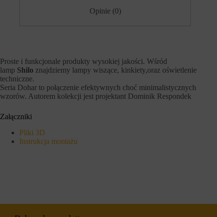
h
i
Opinie (0)
o
e
b
j
s
ą
z
r
a
ó
r
ż
ó
n
Proste i funkcjonale produkty wysokiej jakości. Wśród
w
e
lamp
Shilo
znajdziemy lampy wiszące, kinkiety,oraz oświetlenie
w
t
techniczne.
i
y
Seria Dohar to połączenie efektywnych choć minimalistycznych
t
p
wzorów. Autorem kolekcji jest projektant Dominik Respondek
r
y
y
,
n
w
Załączniki
y
t
.
y
Pliki 3D
W
m
Instrukcja montażu
i
c
t
i
r
a
y
s
n
t
a
e
i
c
n
z
t
k
e
a