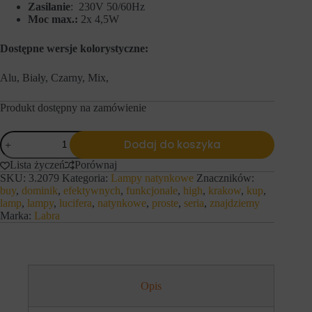
s
Zasilanie
: 230V 50/60Hz
n
t
y
Moc max.:
2x 4,5W
r
c
o
h
Dostępne wersje kolorystyczne:
n
l
a
o
c
g
Alu, Biały, Czarny, Mix,
h
o
i
w
d
Produkt dostępny na zamówienie
a
o
n
s
i
ilość
t
a
Dodaj do koszyka
LABRA
ę
l
natynkowe
p
u
Lista życzeń
Porównaj
DOTA
d
b
SKU:
3.2079
Kategoria:
Lampy natynkowe
Znaczników:
NT
o
d
buy
,
dominik
,
efektywnych
,
funkcjonale
,
high
,
krakow
,
kup
,
40.2
b
z
lamp
,
lampy
,
lucifera
,
natynkowe
,
proste
,
seria
,
znajdziemy
e
High
i
Marka:
Labra
z
a
p
ł
i
a
e
ń
c
.
z
I
n
Opis
s
y
t
c
n