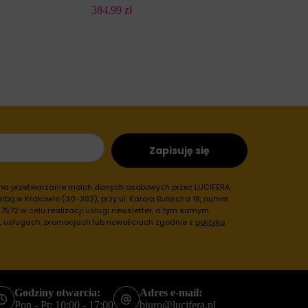
384,99
zł
8
Zapisuję się
 na przetwarzanie moich danych osobowych przez LUCIFERA
ibą w Krakowie (30-392), przy ul. Karola Bunscha 18, numer
572 w celu realizacji usługi newsletter, a tym samym
h, usługach, promocjach lub nowościach zgodnie z
polityką
Godziny otwarcia:
Adres e-mail:
Pon - Pt: 10:00 - 17:00
biuro@lucifera.pl