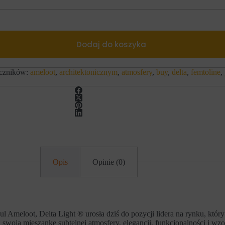
Dodaj do koszyka
czników:
ameloot
,
architektonicznym
,
atmosfery
,
buy
,
delta
,
femtoline
,
Opis
Opinie (0)
l Ameloot, Delta Light ® urosła dziś do pozycji lidera na rynku, który
za swoją mieszankę subtelnej atmosfery, elegancji, funkcjonalności i 