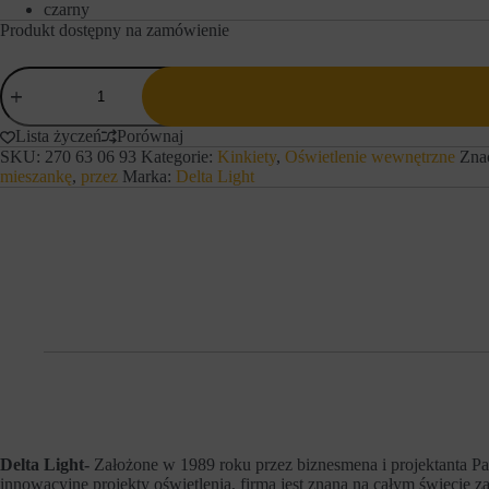
czarny
a
e
Produkt dostępny na zamówienie
w
w
o
c
w
e
ilość
e
l
Delta
f
u
Light
u
z
Kinkiet
Lista życzeń
Porównaj
n
a
FEMTOLINE
k
SKU:
270 63 06 93
Kategorie:
Kinkiety
,
Oświetlenie wewnętrzne
Zna
p
W
c
a
mieszankę
,
przez
Marka:
Delta Light
600
j
m
led
e
i
9W
,
ę
t
t
a
a
k
n
i
i
e
a
j
p
a
r
k
e
n
f
a
e
w
r
i
e
g
n
Delta Light-
Założone w 1989 roku przez biznesmena i projektanta Pau
a
c
innowacyjne projekty oświetlenia, firma jest znana na całym świecie 
c
j