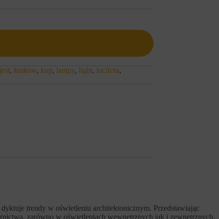
jest
,
krakow
,
kup
,
lampy
,
light
,
lucifera
,
 dyktuje trendy w oświetleniu architektonicznym. Przedstawiając
wzornictwa, zarówno w oświetleniach wewnętrznych jak i zewnętrznych.