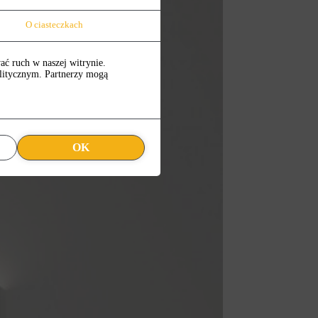
O ciasteczkach
ać ruch w naszej witrynie.
alitycznym. Partnerzy mogą
OK