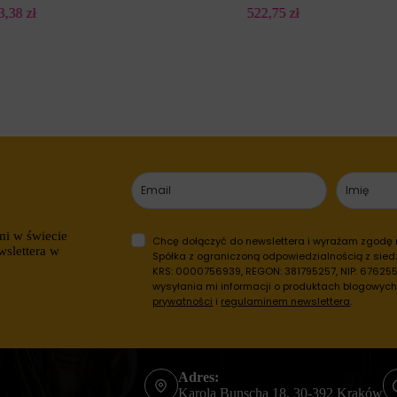
83,38
zł
522,75
zł
mi w świecie
Chcę dołączyć do newslettera i wyrażam zgodę
wslettera w
Spółka z ograniczoną odpowiedzialnością z siedz
KRS: 0000756939, REGON: 381795257, NIP: 6762557
wysyłania mi informacji o produktach blogowyc
prywatności
i
regulaminem newslettera
.
Adres:
Karola Bunscha 18, 30-392 Kraków