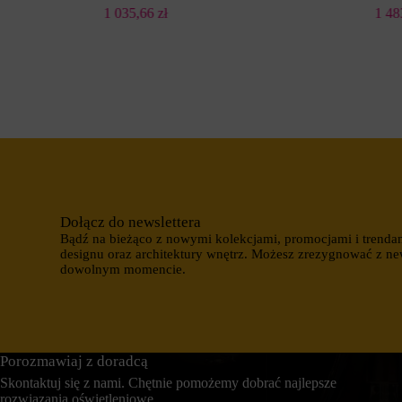
z
1 035,66
zł
1 4
I
n
s
y
t
c
n
h
i
o
e
b
j
s
ą
z
r
a
ó
r
ż
ó
n
w
e
w
t
i
y
Dołącz do newslettera
t
p
Bądź na bieżąco z nowymi kolekcjami, promocjami i trenda
r
y
designu oraz architektury wnętrz. Możesz zrezygnować z ne
y
,
dowolnym momencie.
n
w
y
t
.
y
W
m
i
c
t
i
r
a
Porozmawiaj z doradcą
y
s
Skontaktuj się z nami. Chętnie pomożemy dobrać najlepsze
n
t
rozwiązania oświetleniowe.
a
e