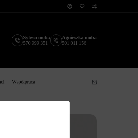
Sylwia mob.:
Agnieszka mob.:
570 999 351
501 011 156
nci
Współpraca
Koszyk