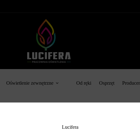
Oświetlenie zewnętrzne
Od ręki
Osprzęt
Produce
Lucifera