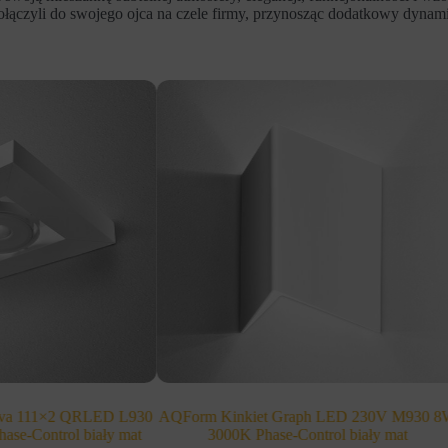
 dołączyli do swojego ojca na czele firmy, przynosząc dodatkowy dynam
dva 111×2 QRLED L930
AQForm Kinkiet Graph LED 230V M930 
ase-Control biały mat
3000K Phase-Control biały mat