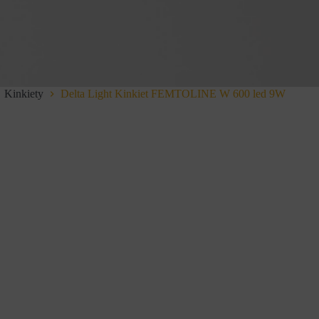
Kinkiety
Delta Light Kinkiet FEMTOLINE W 600 led 9W