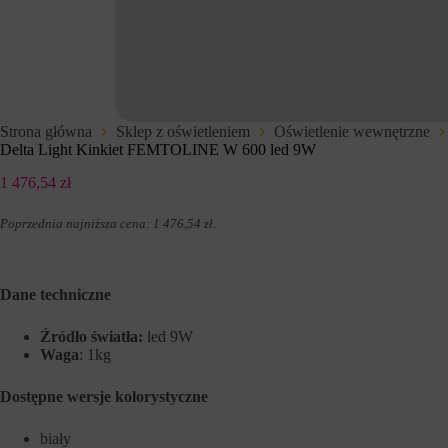
t
d
e
z
r
e
n
n
e
i
t
u
o
p
w
r
Strona główna
Sklep z oświetleniem
Oświetlenie wewnętrzne
e
z
Delta Light Kinkiet FEMTOLINE W 600 led 9W
j
e
,
z
1 476,54
zł
u
w
m
i
o
t
Poprzednia najniższa cena:
1 476,54
zł
.
ż
r
l
y
i
n
w
y
Dane techniczne
i
i
a
n
j
t
Źródło światła:
led 9W
ą
e
Waga
: 1kg
c
r
p
n
Dostępne wersje kolorystyczne
o
e
d
t
s
o
biały
t
w