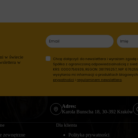
mi w świecie
Chcę dołączyć do newslettera i wyrażam zgodę
wslettera w
Spółka z ograniczoną odpowiedzialnością z siedz
KRS: 0000756939, REGON: 381795257, NIP: 6762557
wysyłania mi informacji o produktach blogowyc
prywatności
i
regulaminem newslettera
.
Adres:
Karola Bunscha 18, 30-392 Kraków
zne
Dla klienta
e zewnętrzne
Polityka prywatności