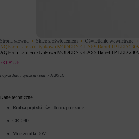
t
d
e
z
r
e
n
n
e
i
t
u
o
p
w
r
Strona główna
Sklep z oświetleniem
Oświetlenie wewnętrzne
e
z
AQForm Lampa natynkowa MODERN GLASS Barrel TP LED 230V M9
j
e
AQForm Lampa natynkowa MODERN GLASS Barrel TP LED 230V M9
,
z
u
w
731,85
zł
m
i
o
t
ż
r
Poprzednia najniższa cena:
731,85
zł
.
l
y
i
n
w
y
i
i
Dane techniczne
a
n
j
t
Rodzaj optyki
: światło rozproszone
ą
e
c
r
p
n
CRI>90
o
e
d
t
s
Moc źródła
: 6W
o
t
w