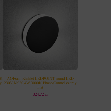
/K
AQForm Kinkiet LEDPOINT round LED
AQForm Kinkiet C
y
230V M930 4W 3000K Phase-Control czarny
38° 16W 3000K Ph
mat
1 
324,72
zł