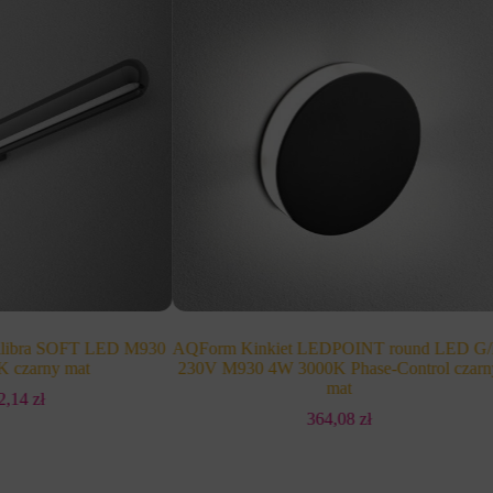
ilibra SOFT LED M930
AQForm Kinkiet LEDPOINT round LED G
 czarny mat
230V M930 4W 3000K Phase-Control czarn
mat
52,14
zł
364,08
zł