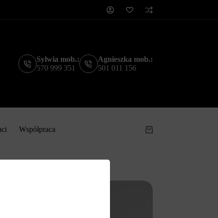
Sylwia mob.:
Agnieszka mob.:
570 999 351
501 011 156
nci
Współpraca
Koszyk