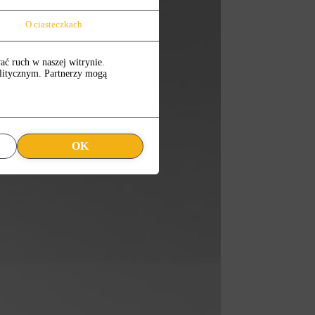
O ciasteczkach
ać ruch w naszej witrynie.
alitycznym. Partnerzy mogą
OK