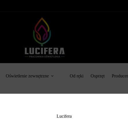
Oświetlenie zewnętrzne
Od ręki
Osprzęt
Produce
Lucifera