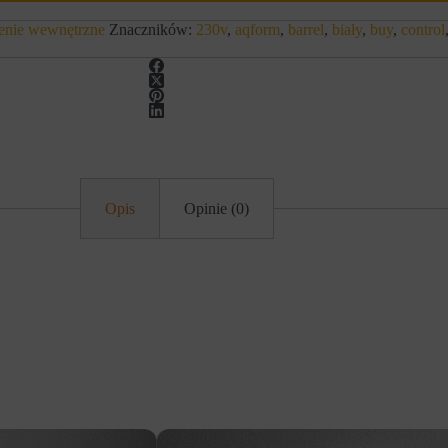
enie wewnętrzne
Znaczników:
230v
,
aqform
,
barrel
,
biały
,
buy
,
control
Opis
Opinie (0)