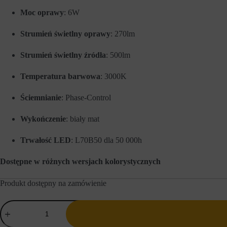
a
e
Moc oprawy
: 6W
w
w
o
c
w
e
Strumień świetlny oprawy
: 270lm
e
l
f
u
Strumień świetlny źródła
: 500lm
u
z
n
a
k
p
Temperatura barwowa
: 3000K
c
a
j
m
e
i
Ściemnianie
: Phase-Control
,
ę
t
t
Wykończenie
: biały mat
a
a
k
n
i
i
Trwałość LED
: L70B50 dla 50 000h
e
a
j
p
a
Dostępne w różnych wersjach kolorystycznych
r
k
e
n
f
Produkt dostępny na zamówienie
a
e
w
r
i
e
ilość
g
n
AQForm
a
c
Lampa
c
j