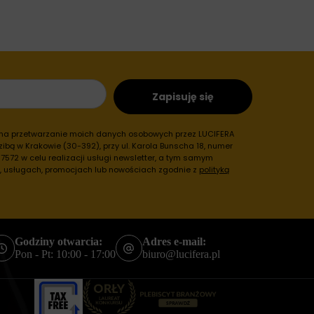
Zapisuję się
 na przetwarzanie moich danych osobowych przez LUCIFERA
ibą w Krakowie (30-392), przy ul. Karola Bunscha 18, numer
572 w celu realizacji usługi newsletter, a tym samym
h, usługach, promocjach lub nowościach zgodnie z
polityką
Godziny otwarcia:
Adres e-mail:
Pon - Pt: 10:00 - 17:00
biuro@lucifera.pl