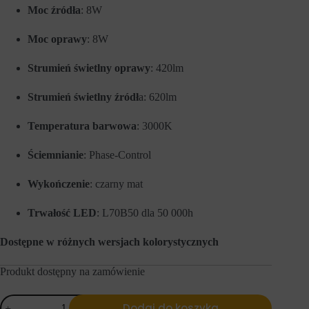
e
l
Moc źródła
: 8W
f
u
u
z
Moc oprawy
: 8W
n
a
k
p
c
a
Strumień świetlny oprawy
: 420lm
j
m
e
i
,
ę
Strumień świetlny źródł
a: 620lm
t
t
a
a
Temperatura barwowa
: 3000K
k
n
i
i
e
a
Ściemnianie
: Phase-Control
j
p
a
r
k
Wykończenie
: czarny mat
e
n
f
a
e
Trwałość LED
: L70B50 dla 50 000h
w
r
i
e
g
n
Dostępne w różnych wersjach kolorystycznych
a
c
c
j
j
Produkt dostępny na zamówienie
i
a
,
p
d
ilość
o
a
Dodaj do koszyka