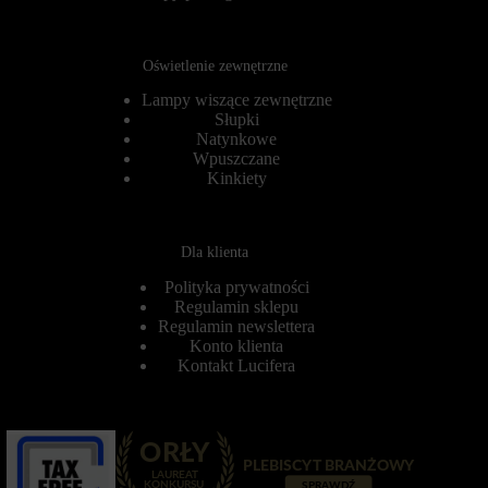
o
ł
w
u
o
g
b
o
Oświetlenie zewnętrzne
e
t
z
e
Lampy wiszące zewnętrzne
t
r
Słupki
y
m
Natynkowe
c
i
Wpuszczane
h
n
Kinkiety
c
o
i
w
a
e
s
)
Dla klienta
t
.
e
P
Polityka prywatności
c
o
z
Regulamin sklepu
m
e
a
Regulamin newslettera
k
g
Konto klienta
.
a
Kontakt Lucifera
j
Przechowywanie
ą
statystyk
o
n
K
e
o
s
n
p
t