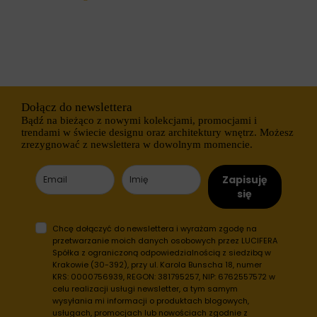
h
i
o
e
b
j
s
ą
z
r
a
ó
r
ż
ó
n
w
e
Dołącz do newslettera
w
t
i
Bądź na bieżąco z nowymi kolekcjami, promocjami i
y
t
p
trendami w świecie designu oraz architektury wnętrz. Możesz
r
y
zrezygnować z newslettera w dowolnym momencie.
y
,
n
w
y
t
Zapisuję
.
y
się
W
m
i
c
t
i
Chcę dołączyć do newslettera i wyrażam zgodę na
r
a
przetwarzanie moich danych osobowych przez LUCIFERA
y
s
Spółka z ograniczoną odpowiedzialnością z siedzibą w
n
t
Krakowie (30-392), przy ul. Karola Bunscha 18, numer
a
e
KRS: 0000756939, REGON: 381795257, NIP: 6762557572 w
i
c
celu realizacji usługi newsletter, a tym samym
n
z
t
wysyłania mi informacji o produktach blogowych,
k
e
usługach, promocjach lub nowościach zgodnie z
a