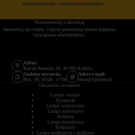
r
s
polityką prywatności
i
regulaminem newslettera
.
n
e
e
s
t
y
Porozmawiaj z doradcą
o
j
w
n
Skontaktuj się z nami. Chętnie pomożemy dobrać najlepsze
a
e
rozwiązania oświetleniowe.
n
(
i
t
e
y
m
m
o
c
ż
z
Adres:
e
a
Karola Bunscha 18, 30-392 Kraków
d
s
Godziny otwarcia:
Adres e-mail:
z
o
Pon - Pt: 10:00 - 17:00
biuro@lucifera.pl
i
w
a
e
Oświetlenie wewnętrzne
ł
)
a
i
Lampy wiszące
ć
t
Żyrandole
p
r
Lampy wpuszczane
r
w
Lampy natynkowe
a
a
Kinkiety
w
ł
Lampy łazienkowe
i
e
Reflektory
d
(
ł
Lampy podłogowe i stolikowe
d