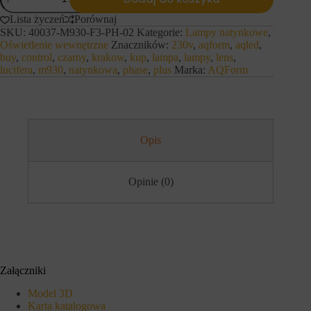
AQForm
s
n
Lampa
t
y
Lista życzeń
Porównaj
natynkowa
r
c
SKU:
40037-M930-F3-PH-02
Kategorie:
Lampy natynkowe
,
AQLED
o
h
Oświetlenie wewnętrzne
Znaczników:
230v
,
aqform
,
aqled
,
plus
n
l
buy
,
control
,
czarny
,
krakow
,
kup
,
lampa
,
lampy
,
lens
,
lens
a
o
lucifera
,
m930
,
natynkowa
,
phase
,
plus
Marka:
AQForm
c
230V
g
h
M930
o
i
w
27°
d
a
Phase-
o
n
Control
s
i
czarny
t
Opis
a
mat
ę
l
p
u
d
b
Opinie (0)
o
d
b
z
e
i
z
a
p
ł
i
a
e
ń
c
.
Załączniki
z
I
n
s
Model 3D
y
t
Karta katalogowa
c
n