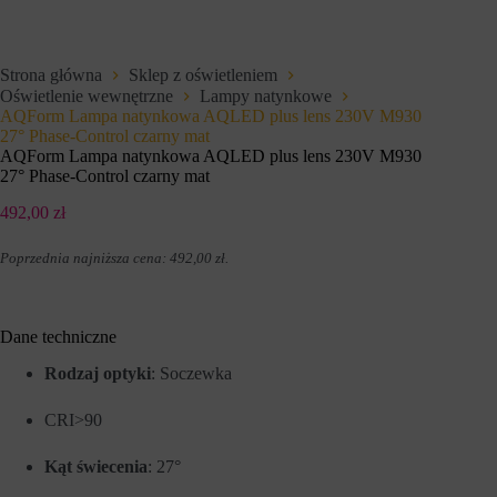
e
i
t
u
o
p
w
r
Strona główna
Sklep z oświetleniem
e
z
Oświetlenie wewnętrzne
Lampy natynkowe
j
e
,
AQForm Lampa natynkowa AQLED plus lens 230V M930
z
u
w
27° Phase-Control czarny mat
m
i
AQForm Lampa natynkowa AQLED plus lens 230V M930
o
t
27° Phase-Control czarny mat
ż
r
l
y
492,00
zł
i
n
w
y
i
Poprzednia najniższa cena:
492,00
zł
.
i
a
n
j
t
ą
e
c
r
Dane techniczne
p
n
o
e
Rodzaj optyki
: Soczewka
d
t
s
o
t
CRI>90
w
a
e
w
w
Kąt świecenia
: 27°
o
c
w
e