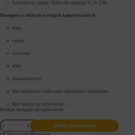
Ściemniacz, czarny. Tylko dla napięcia 35 W 230.
e
l
f
u
u
z
Dostępne w różnych wersjach kolorystycznych :
n
a
k
p
c
a
biały
j
m
e
i
czarny
,
ę
t
t
a
a
czerwony
k
n
i
i
e
żółty
a
j
p
a
r
pomarańczowy
k
e
n
f
a
e
Stal malowana i odlewana ciśnieniowo aluminium.
w
r
i
e
Inne kolory na zamówienie.
g
n
a
c
Produkt dostępny na zamówienie
c
j
j
i
ilość
a
,
Dodaj do koszyka
Zero-
p
d
Lighting
o
a
Lista życzeń
Porównaj