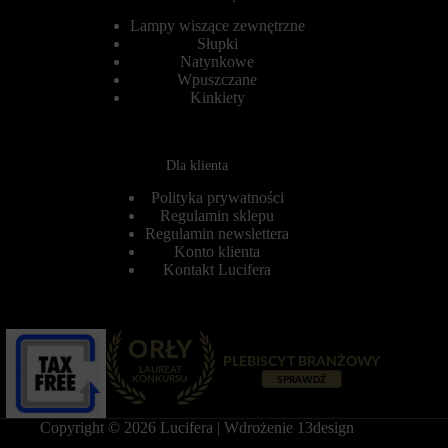
o
ł
w
Lampy wiszące zewnętrzne
u
o
g
Słupki
b
o
Natynkowe
e
t
Wpuszczane
z
e
Kinkiety
t
r
y
m
c
i
h
n
Dla klienta
c
o
i
w
Polityka prywatności
a
e
Regulamin sklepu
s
)
t
Regulamin newslettera
.
e
P
Konto klienta
c
o
Kontakt Lucifera
z
m
e
a
k
g
.
a
j
Przechowywanie
ą
statystyk
o
n
K
e
o
s
Copyright © 2026 Lucifera | Wdrożenie
13design
n
p
t