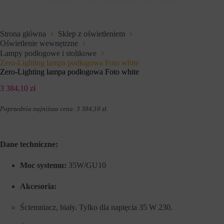
e
i
t
u
o
p
w
r
Strona główna
Sklep z oświetleniem
e
z
Oświetlenie wewnętrzne
j
e
,
Lampy podłogowe i stolikowe
z
u
w
Zero-Lighting lampa podłogowa Foto white
m
i
Zero-Lighting lampa podłogowa Foto white
o
t
ż
r
3 384,10
zł
l
y
i
n
w
Poprzednia najniższa cena:
3 384,10
zł
.
y
i
i
a
n
j
t
ą
e
Dane techniczne:
c
r
p
n
o
Moc systemu:
35W/GU10
e
d
t
s
o
Akcesoria:
t
w
a
e
w
w
Ściemniacz, biały. Tylko dla napięcia 35 W 230.
o
c
w
e