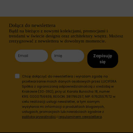
h
i
o
e
b
j
s
ą
z
r
Dołącz do newslettera
a
ó
Bądź na bieżąco z nowymi kolekcjami, promocjami i
r
ż
ó
trendami w świecie designu oraz architektury wnętrz. Możesz
n
w
zrezygnować z newslettera w dowolnym momencie.
e
w
t
i
y
t
Zapisuję
p
r
y
się
y
,
n
w
y
t
Chcę dołączyć do newslettera i wyrażam zgodę na
.
y
przetwarzanie moich danych osobowych przez LUCIFERA
W
m
Spółka z ograniczoną odpowiedzialnością z siedzibą w
i
c
Krakowie (30-392), przy ul. Karola Bunscha 18, numer
t
i
KRS: 0000756939, REGON: 381795257, NIP: 6762557572 w
r
a
celu realizacji usługi newsletter, a tym samym
y
s
wysyłania mi informacji o produktach blogowych,
n
t
usługach, promocjach lub nowościach zgodnie z
a
e
i
polityką prywatności
i
regulaminem newslettera
.
c
n
z
t
k
e
a