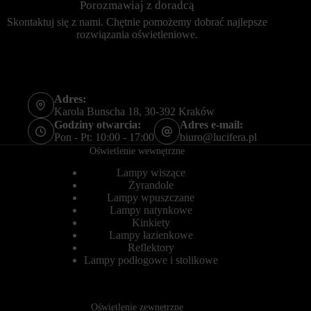
Porozmawiaj z doradcą
r
s
n
e
Skontaktuj się z nami. Chętnie pomożemy dobrać najlepsze
e
s
rozwiązania oświetleniowe.
t
y
o
j
w
n
a
e
n
(
i
t
Adres:
e
y
Karola Bunscha 18, 30-392 Kraków
m
m
Godziny otwarcia:
Adres e-mail:
o
c
Pon - Pt: 10:00 - 17:00
biuro@lucifera.pl
ż
z
e
Oświetlenie wewnętrzne
a
d
s
z
Lampy wiszące
o
i
w
Żyrandole
a
e
Lampy wpuszczane
ł
)
Lampy natynkowe
a
i
Kinkiety
ć
t
Lampy łazienkowe
p
r
Reflektory
r
w
Lampy podłogowe i stolikowe
a
a
w
ł
i
e
d
(
ł
d
Oświetlenie zewnętrzne