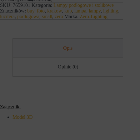
lampa
s
n
SKU:
7659101
Kategoria:
Lampy podłogowe i stolikowe
podłogowa
t
y
Znaczników:
buy
,
foto
,
krakow
,
kup
,
lampa
,
lampy
,
lighting
,
r
Foto
c
lucifera
,
podłogowa
,
small
,
zero
Marka:
Zero-Lighting
o
white
h
n
l
a
o
c
g
h
o
i
w
d
Opis
a
o
n
s
i
t
a
Opinie (0)
ę
l
p
u
d
b
o
d
b
z
e
i
z
a
p
ł
Załączniki
i
a
e
ń
Model 3D
c
.
z
I
n
s
y
t
c
n