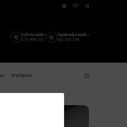
Sylwia mob.:
Agnieszka mob.:
570 999 351
501 011 156
nci
Współpraca
Koszyk