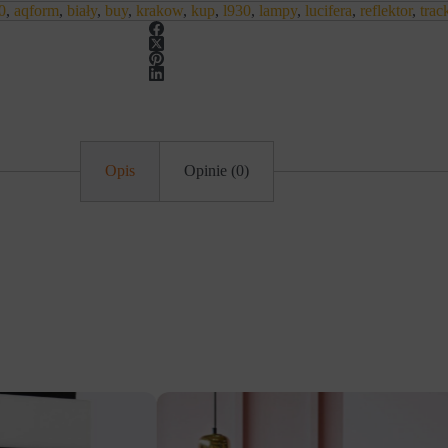
0
,
aqform
,
biały
,
buy
,
krakow
,
kup
,
l930
,
lampy
,
lucifera
,
reflektor
,
trac
Opis
Opinie (0)