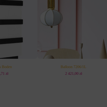
s Boden
Balloon 7206/1L
6,71
zł
2 421,00
zł