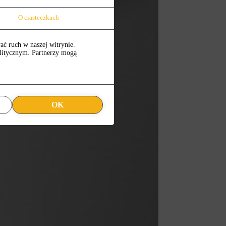
O ciasteczkach
ać ruch w naszej witrynie.
alitycznym. Partnerzy mogą
OK