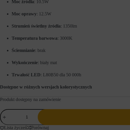
Moc źródła
: 10.5W
a
e
w
w
o
Moc oprawy
: 12.5W
c
w
e
e
l
Strumień świetlny źródła
: 1350lm
f
u
u
z
n
a
Temperatura barwowa
: 3000K
k
p
c
a
Ściemnianie
: brak
j
m
e
i
,
ę
Wykończenie
: biały mat
t
t
a
a
k
n
Trwałość LED
: L80B50 dla 50 000h
i
i
e
a
Dostępne w różnych wersjach kolorystycznych
j
p
a
r
k
e
Produkt dostępny na zamówienie
n
f
a
e
w
ilość
r
i
e
AQForm
g
n
reflektor
a
c
2000
Lista życzeń
Porównaj
c
j