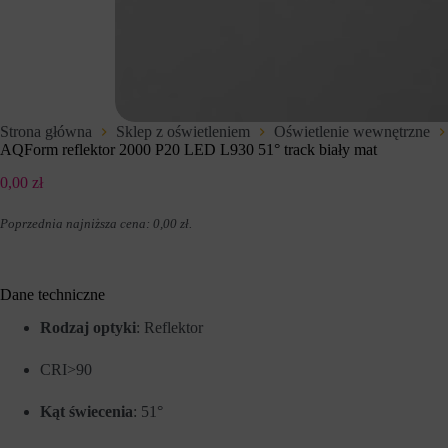
t
d
e
z
r
e
n
n
e
i
t
u
o
p
w
r
Strona główna
Sklep z oświetleniem
Oświetlenie wewnętrzne
e
z
AQForm reflektor 2000 P20 LED L930 51° track biały mat
j
e
,
z
0,00
zł
u
w
m
i
o
t
Poprzednia najniższa cena:
0,00
zł
.
ż
r
l
y
i
n
w
y
Dane techniczne
i
i
a
n
Rodzaj optyki
: Reflektor
j
t
ą
e
c
r
CRI>90
p
n
o
e
Kąt świecenia
: 51°
d
t
s
o
t
w