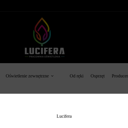
Oświetlenie zewnętrzne
Od ręki
Osprzęt
Produce
Lucifera