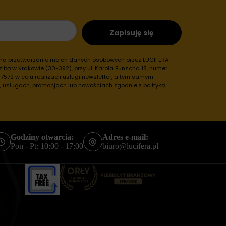
Zapisuję się
 na przetwarzanie moich danych osobowych przez LUCIFERA
ibą w Krakowie (30-392), przy ul. Karola Bunscha 18, numer
572 w celu realizacji usługi newsletter, a tym samym
h, usługach, promocjach lub nowościach zgodnie z
polityką
Godziny otwarcia:
Adres e-mail:
Pon - Pt: 10:00 - 17:00
biuro@lucifera.pl