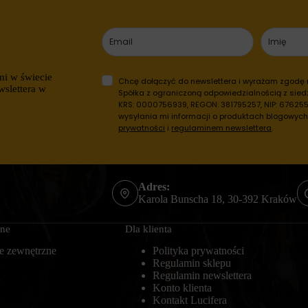
mi w świecie
Chcę dołączyć do newslettera i wyrażam zgodę
wslettera w
Spółka z ograniczoną odpowiedzialnością z siedz
KRS: 0000756939, REGON: 381795257, NIP: 6762557
wysyłania mi informacji o produktach blogowyc
prywatności
i
regulaminem newslettera
.
Adres:
Karola Bunscha 18, 30-392 Kraków
zne
Dla klienta
e zewnętrzne
Polityka prywatności
Regulamin sklepu
Regulamin newslettera
Konto klienta
Kontakt Lucifera