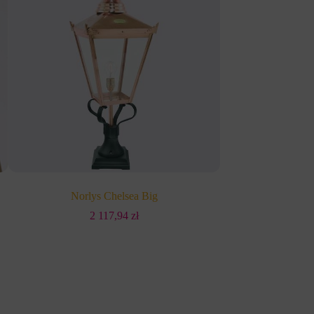
Norlys Chelsea Big
Norly
2 117,94
zł
2 