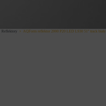
Reflektory
AQForm reflektor 2000 P20 LED L930 51° track biały