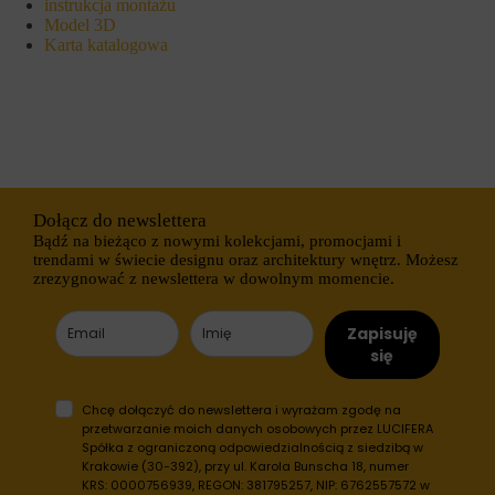
instrukcja montażu
o
ł
Model 3D
w
u
Karta katalogowa
o
g
b
o
e
t
z
e
t
r
y
m
c
i
h
n
c
o
i
w
Dołącz do newslettera
a
e
s
Bądź na bieżąco z nowymi kolekcjami, promocjami i
)
t
.
trendami w świecie designu oraz architektury wnętrz. Możesz
e
P
zrezygnować z newslettera w dowolnym momencie.
c
o
z
m
e
a
Zapisuję
k
g
się
.
a
j
Przechowywanie
ą
statystyk
Chcę dołączyć do newslettera i wyrażam zgodę na
o
przetwarzanie moich danych osobowych przez LUCIFERA
n
K
Spółka z ograniczoną odpowiedzialnością z siedzibą w
e
o
Krakowie (30-392), przy ul. Karola Bunscha 18, numer
s
n
KRS: 0000756939, REGON: 381795257, NIP: 6762557572 w
p
t