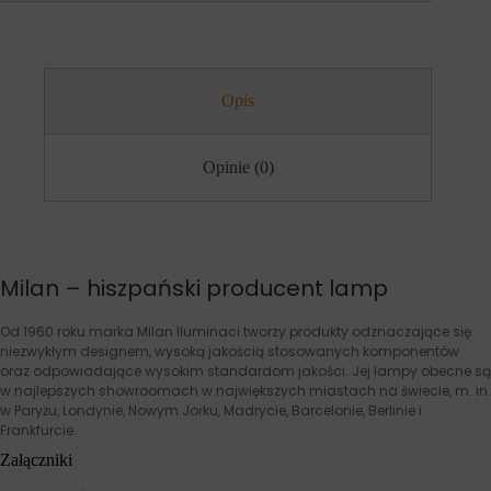
r
s
n
e
e
s
t
y
o
j
w
n
Opis
a
e
n
(
i
t
Opinie (0)
e
y
m
m
o
c
ż
z
e
a
d
s
z
o
Milan – hiszpański producent lamp
i
w
a
e
ł
)
Od 1960 roku marka Milan Iluminaci tworzy produkty odznaczające się
a
i
niezwykłym designem, wysoką jakością stosowanych komponentów
ć
t
oraz odpowiadające wysokim standardom jakości. Jej lampy obecne są
p
r
w najlepszych showroomach w największych miastach na świecie, m. in.
r
w
w Paryżu, Londynie, Nowym Jorku, Madrycie, Barcelonie, Berlinie i
a
a
Frankfurcie.
w
ł
i
e
Załączniki
d
(
ł
d