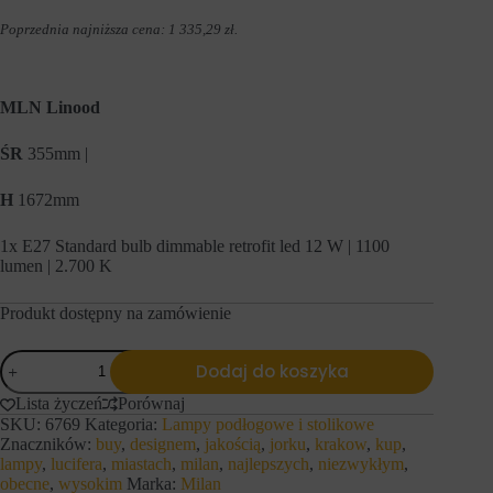
h
i
o
e
Poprzednia najniższa cena:
1 335,29
zł
.
b
j
s
ą
z
r
a
ó
MLN Linood
r
ż
ó
n
w
e
ŚR
355mm |
w
t
i
y
H
1672mm
t
p
r
y
y
,
1x E27 Standard bulb dimmable retrofit led 12 W | 1100
n
w
lumen | 2.700 K
y
t
.
y
W
m
Produkt dostępny na zamówienie
i
c
t
i
ilość
r
a
Dodaj do koszyka
MILAN
y
s
lampa
n
t
Lista życzeń
Porównaj
stojąca
a
e
SKU:
6769
Kategoria:
Lampy podłogowe i stolikowe
i
MLN
c
Znaczników:
buy
,
designem
,
jakością
,
jorku
,
krakow
,
kup
,
n
Linood/
z
lampy
,
lucifera
,
miastach
,
milan
,
najlepszych
,
niezwykłym
,
t
k
6769
obecne
,
wysokim
Marka:
Milan
e
a