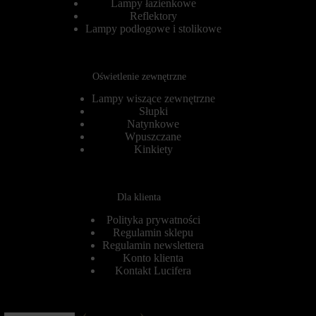
Lampy łazienkowe
ą
s
Reflektory
d
t
Lampy podłogowe i stolikowe
a
a
n
n
i
i
a
a
,
z
Oświetlenie zewnętrzne
a
w
l
Lampy wiszące zewnętrzne
i
e
t
Słupki
m
r
Natynkowe
o
y
Wpuszczane
g
n
Kinkiety
ą
y
r
i
ó
n
w
t
Dla klienta
n
e
i
r
Polityka prywatności
e
n
Regulamin sklepu
ż
e
ś
Regulamin newslettera
t
l
o
Konto klienta
e
w
Kontakt Lucifera
d
e
z
j
i
i
ć
z