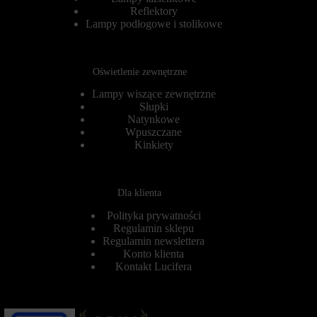
e
r
Reflektory
r
o
Lampy podłogowe i stolikowe
s
l
o
u
n
j
a
e
Oświetlenie zewnętrzne
l
,
i
c
Lampy wiszące zewnętrzne
z
z
Słupki
o
y
Natynkowe
w
d
a
Wpuszczane
a
ć
n
Kinkiety
w
e
r
d
a
o
ż
t
Dla klienta
e
y
n
c
Polityka prywatności
i
z
Regulamin sklepu
a
ą
Regulamin newslettera
z
c
Konto klienta
p
e
Kontakt Lucifera
r
k
z
o
e
r
g
z
l
y