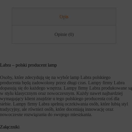
h
i
o
e
b
j
Opis
s
ą
z
r
a
ó
r
ż
Opinie (0)
ó
n
w
e
w
t
i
y
t
p
r
y
y
,
Labra – polski producent lamp
n
w
y
t
Osoby, które zdecydują się na wybór lamp Labra polskiego
.
y
producenta będą zadowolony przez długi czas. Lampy firmy Labra
W
m
i
dopasują się do każdego wnętrza. Lampy firmy Labra produkowane są
c
t
i
w stylu klasycznym oraz nowoczesnym. Każdy nawet najbardziej
r
a
wymagający klient znajdzie u tego polskiego producenta coś dla
y
s
siebie. Lampy firmy Labra spełnią oczekiwania osób, które lubią styl
n
t
tradycyjny, ale również osób, które doceniają innowację oraz
a
e
nowoczesne rozwiązania do swojego mieszkania.
i
c
n
z
t
k
Załączniki
e
a