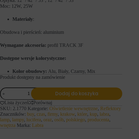
Optyka: 12⁰ / 42⁰ / 53⁰, 12⁰ / 42⁰ / 53⁰
s
n
Moc: 12W, 25W
t
y
r
c
o
h
Materiały
:
n
l
a
o
Obudowa i pierścień: aluminium
c
g
h
o
i
w
Wymagane akcesoria:
profil TRACK 3F
d
a
o
n
s
i
Dostępne wersje kolorystyczne:
t
a
ę
l
Kolor obudowy:
Alu, Biały, Czarny, Mix
p
u
Produkt dostępny na zamówienie
d
b
o
d
b
z
ilość
e
i
Dodaj do koszyka
LABRA
z
a
reflektor
p
Lista życzeń
Porównaj
ł
STINGER
i
a
SKU:
2.1770
Kategorie:
Oświetlenie wewnętrzne
,
Reflektory
80
e
ń
Znaczników:
buy
,
czas
,
firmy
,
krakow
,
które
,
kup
,
labra
,
NT
c
.
lamp
,
lampy
,
lucifera
,
oraz
,
osób
,
polskiego
,
producenta
,
z
I
wnętrza
Marka:
Labra
n
s
y
t
c
n