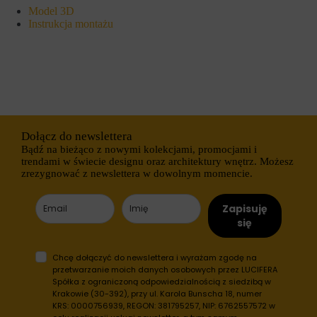
r
s
Model 3D
n
e
Instrukcja montażu
e
s
t
y
o
j
w
n
a
e
n
(
i
t
e
y
m
m
o
c
Dołącz do newslettera
ż
z
Bądź na bieżąco z nowymi kolekcjami, promocjami i
e
a
trendami w świecie designu oraz architektury wnętrz. Możesz
d
s
zrezygnować z newslettera w dowolnym momencie.
z
o
i
w
a
e
Zapisuję
ł
)
a
się
i
ć
t
p
r
r
w
Chcę dołączyć do newslettera i wyrażam zgodę na
a
a
przetwarzanie moich danych osobowych przez LUCIFERA
w
ł
Spółka z ograniczoną odpowiedzialnością z siedzibą w
i
e
Krakowie (30-392), przy ul. Karola Bunscha 18, numer
d
(
KRS: 0000756939, REGON: 381795257, NIP: 6762557572 w
ł
d