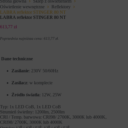
Strona główna
Sklep z oświetleniem
e
l
Oświetlenie wewnętrzne
Reflektory
f
u
u
LABRA reflektor STINGER 80 NT
z
n
a
LABRA reflektor STINGER 80 NT
k
p
c
a
613,77
zł
j
m
e
i
Poprzednia najniższa cena:
613,77
zł
.
,
ę
t
t
a
a
k
n
i
i
Dane techniczne
e
a
j
p
Zasilanie
: 230V 50/60Hz
a
r
k
e
n
f
Zasilacz
: w komplecie
a
e
w
r
i
e
Źródło światła
: 12W, 25W
g
n
a
c
Typ: 1x LED CoB, 1x LED CoB
c
j
Strumień świetlny: 1200lm, 2500lm
j
i
a
CRI / Temp. barwowa: CRI98/ 2700K, 3000K lub 4000K,
,
p
d
CRI98/ 2700K, 3000K lub 4000K
o
a