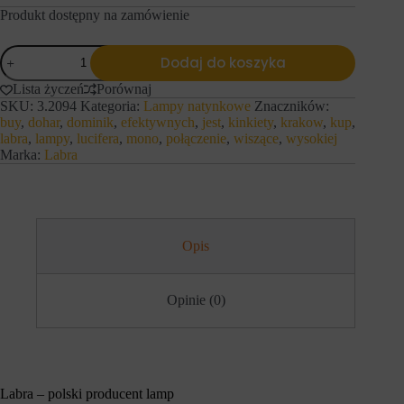
h
i
Produkt dostępny na zamówienie
o
e
b
j
s
ilość
ą
Dodaj do koszyka
z
LABRA
r
a
ó
natynkowe
Lista życzeń
Porównaj
r
ż
MONO
SKU:
3.2094
Kategoria:
Lampy natynkowe
Znaczników:
ó
n
LV
buy
,
dohar
,
dominik
,
efektywnych
,
jest
,
kinkiety
,
krakow
,
kup
,
w
e
NT
w
labra
,
lampy
,
lucifera
,
mono
,
połączenie
,
wiszące
,
wysokiej
t
i
y
Marka:
Labra
t
p
r
y
y
,
n
w
y
t
.
y
Opis
W
m
i
c
t
i
r
a
Opinie (0)
y
s
n
t
a
e
i
c
n
z
t
k
Labra – polski producent lamp
e
a