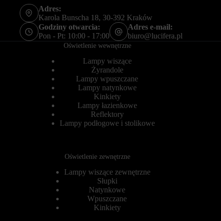
e
r
Adres:
r
o
Karola Bunscha 18, 30-392 Kraków
s
l
Godziny otwarcia:
Adres e-mail:
o
u
Pon - Pt: 10:00 - 17:00
biuro@lucifera.pl
n
j
a
Oświetlenie wewnętrzne
e
l
,
i
Lampy wiszące
c
z
z
Żyrandole
o
y
Lampy wpuszczane
w
d
Lampy natynkowe
a
a
Kinkiety
ć
n
Lampy łazienkowe
w
e
Reflektory
r
d
Lampy podłogowe i stolikowe
a
o
ż
t
e
y
n
c
i
z
Oświetlenie zewnętrzne
a
ą
z
c
Lampy wiszące zewnętrzne
p
e
Słupki
r
k
Natynkowe
z
o
Wpuszczane
e
r
Kinkiety
g
z
l
y