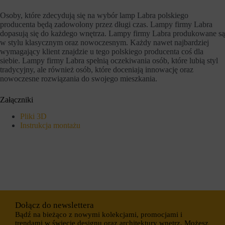
r
s
n
e
Osoby, które zdecydują się na wybór lamp Labra polskiego
e
s
producenta będą zadowolony przez długi czas. Lampy firmy Labra
t
y
dopasują się do każdego wnętrza. Lampy firmy Labra produkowane są
o
j
w stylu klasycznym oraz nowoczesnym. Każdy nawet najbardziej
w
n
wymagający klient znajdzie u tego polskiego producenta coś dla
a
e
n
siebie. Lampy firmy Labra spełnią oczekiwania osób, które lubią styl
(
i
t
tradycyjny, ale również osób, które doceniają innowację oraz
e
y
nowoczesne rozwiązania do swojego mieszkania.
m
m
o
c
Załączniki
ż
z
e
a
Pliki 3D
d
s
z
Instrukcja montażu
o
i
w
a
e
ł
)
a
i
ć
t
p
r
r
w
a
a
w
ł
Dołącz do newslettera
i
e
d
(
Bądź na bieżąco z nowymi kolekcjami, promocjami i
ł
d
trendami w świecie designu oraz architektury wnętrz. Możesz