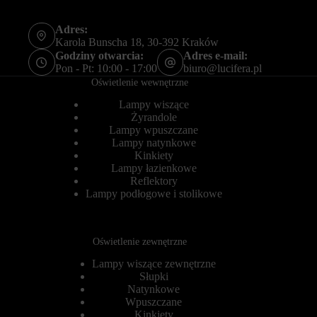
o
ł
w
u
o
Adres:
g
b
o
Karola Bunscha 18, 30-392 Kraków
e
t
Godziny otwarcia:
Adres e-mail:
z
e
Pon - Pt: 10:00 - 17:00
biuro@lucifera.pl
t
r
Oświetlenie wewnętrzne
y
m
c
i
Lampy wiszące
h
n
Żyrandole
c
o
Lampy wpuszczane
i
w
a
Lampy natynkowe
e
s
)
Kinkiety
t
.
Lampy łazienkowe
e
P
Reflektory
c
o
Lampy podłogowe i stolikowe
z
m
e
a
k
g
.
a
Oświetlenie zewnętrzne
j
Przechowywanie
ą
statystyk
Lampy wiszące zewnętrzne
o
Słupki
n
K
Natynkowe
e
o
s
Wpuszczane
n
p
t
Kinkiety