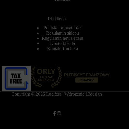
e
r
r
o
s
l
o
u
Dla klienta
n
j
a
e
Polityka prywatności
l
,
Regulamin sklepu
i
c
Regulamin newslettera
z
z
Konto klienta
o
y
Kontakt Lucifera
w
d
a
a
ć
n
w
e
r
d
a
o
ż
t
e
y
n
c
i
z
Copyright © 2026 Lucifera | Wdrożenie
13design
a
ą
z
c
p
e
r
k
z
o
e
r
g
z
l
y