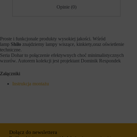
h
i
Opinie (0)
o
e
b
j
s
ą
z
r
a
ó
r
ż
ó
n
Proste i funkcjonale produkty wysokiej jakości. Wśród
w
e
lamp
Shilo
znajdziemy lampy wiszące, kinkiety,oraz oświetlenie
w
t
techniczne.
i
y
Seria Dohar to połączenie efektywnych choć minimalistycznych
t
p
wzorów. Autorem kolekcji jest projektant Dominik Respondek
r
y
y
,
n
w
Załączniki
y
t
.
y
Instrukcja montażu
W
m
i
c
t
i
r
a
y
s
n
t
a
e
i
c
n
z
t
k
Dołącz do newslettera
e
a