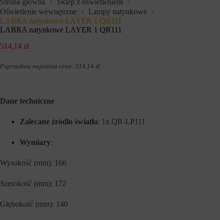
Strona główna
Sklep z oświetleniem
e
l
Oświetlenie wewnętrzne
Lampy natynkowe
f
u
u
LABRA natynkowe LAYER 1 QR111
z
n
a
LABRA natynkowe LAYER 1 QR111
k
p
c
a
514,14
zł
j
m
e
i
Poprzednia najniższa cena:
514,14
zł
.
,
ę
t
t
a
a
k
n
i
i
Dane techniczne
e
a
j
p
Zalecane źródło światła
: 1x QR-LP111
a
r
k
e
n
f
Wymiary
:
a
e
w
r
i
e
Wysokość (mm): 166
g
n
a
c
Szerokość (mm): 172
c
j
j
i
a
,
Głębokość (mm): 140
p
d
o
a