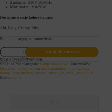
s
Zasilanie
: 230V 50/60Hz
n
t
y
Moc max.:
1x 0-50W
r
c
o
h
Dostępne wersje kolorystyczne:
n
l
a
o
c
g
Alu, Biały, Czarny, Mix,
h
o
i
w
d
Produkt dostępny na zamówienie
a
o
n
s
i
ilość
t
a
Dodaj do koszyka
LABRA
ę
l
natynkowe
p
u
Lista życzeń
Porównaj
LAYER
d
b
SKU:
1.0298
Kategoria:
Lampy natynkowe
Znaczników:
1
o
d
buy
,
dohar
,
efektywnych
,
jakości
,
kinkiety
,
krakow
,
kup
,
QR111
b
z
lampy
,
layer
,
lucifera
,
minimalistycznych
,
qr111
,
respondek
e
i
Marka:
Labra
z
a
p
ł
i
a
e
ń
c
.
z
I
n
Opis
s
y
t
c
n