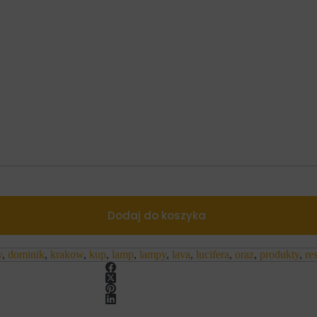
Dodaj do koszyka
y
,
dominik
,
krakow
,
kup
,
lamp
,
lampy
,
lava
,
lucifera
,
oraz
,
produkty
,
re