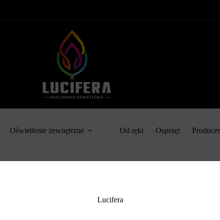
Oświetlenie zewnętrzne
Od ręki
Osprzęt
Produce
Lucifera