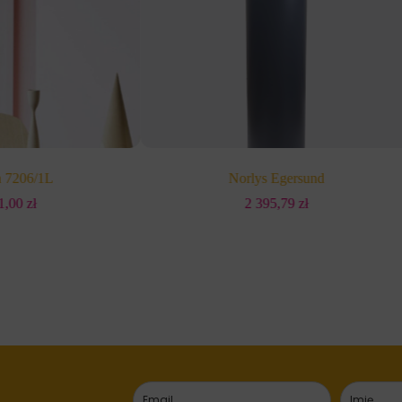
n 7206/1L
Norlys Egersund
21,00
zł
2 395,79
zł