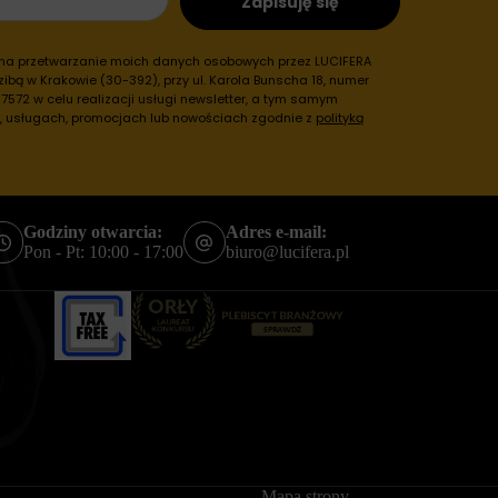
Zapisuję się
 na przetwarzanie moich danych osobowych przez LUCIFERA
ibą w Krakowie (30-392), przy ul. Karola Bunscha 18, numer
572 w celu realizacji usługi newsletter, a tym samym
h, usługach, promocjach lub nowościach zgodnie z
polityką
Godziny otwarcia:
Adres e-mail:
Pon - Pt: 10:00 - 17:00
biuro@lucifera.pl
Mapa strony