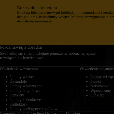
i
c
Dołącz do newslettera
n
z
t
k
Bądź na bieżąco z nowymi kolekcjami, promocjami i trenda
e
a
designu oraz architektury wnętrz. Możesz zrezygnować z ne
r
s
dowolnym momencie.
n
e
e
s
t
y
o
j
w
n
a
e
Porozmawiaj z doradcą
n
(
i
t
Skontaktuj się z nami. Chętnie pomożemy dobrać najlepsze
e
y
rozwiązania oświetleniowe.
m
m
o
c
ż
Oświetlenie wewnętrzne
Oświetlenie zewnętr
z
e
a
Lampy wiszące
d
Lampy wisząc
s
z
Żyrandole
o
Słupki
i
w
Lampy wpuszczane
Natynkowe
a
e
Lampy natynkowe
Wpuszczane
ł
)
Kinkiety
Kinkiety
a
i
Lampy łazienkowe
ć
t
Reflektory
p
r
Lampy podłogowe i stolikowe
r
w
a
Copyright © 2026 Lucifera | Wdrożenie
13design
a