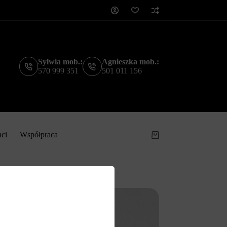
Sylwia mob.:
Agnieszka mob.:
570 999 351
501 011 156
nci
Współpraca
Koszyk