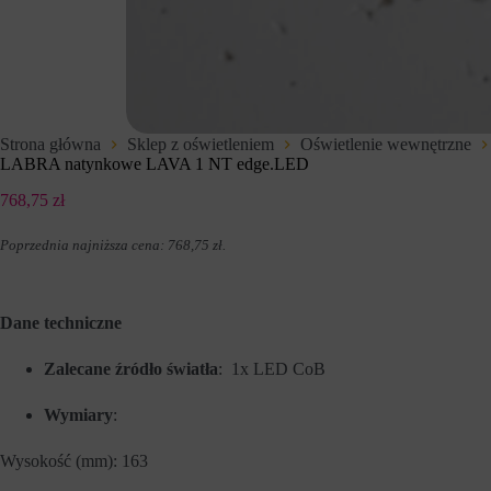
t
d
e
z
r
e
n
n
e
i
t
u
o
p
w
r
Strona główna
Sklep z oświetleniem
Oświetlenie wewnętrzne
e
z
LABRA natynkowe LAVA 1 NT edge.LED
j
e
,
z
768,75
zł
u
w
m
i
o
t
Poprzednia najniższa cena:
768,75
zł
.
ż
r
l
y
i
n
w
y
Dane techniczne
i
i
a
n
j
t
Zalecane źródło światła
: 1x LED CoB
ą
e
c
r
Wymiary
:
p
n
o
e
d
t
Wysokość (mm): 163
s
o
t
w