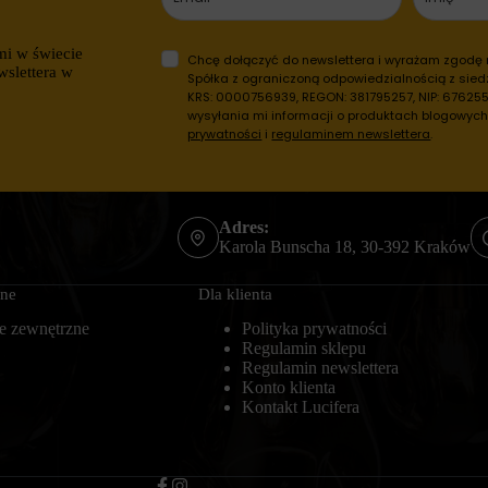
mi w świecie
Chcę dołączyć do newslettera i wyrażam zgodę
wslettera w
Spółka z ograniczoną odpowiedzialnością z siedz
KRS: 0000756939, REGON: 381795257, NIP: 6762557
wysyłania mi informacji o produktach blogowyc
prywatności
i
regulaminem newslettera
.
Adres:
Karola Bunscha 18, 30-392 Kraków
zne
Dla klienta
e zewnętrzne
Polityka prywatności
Regulamin sklepu
Regulamin newslettera
Konto klienta
Kontakt Lucifera