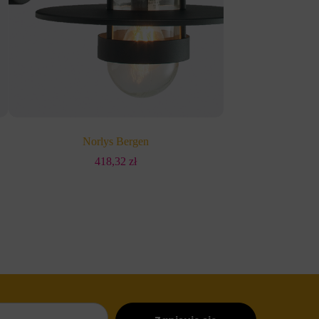
Norlys Bergen
Nor
418,32
zł
5