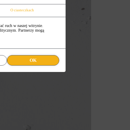
O ciasteczkach
ać ruch w naszej witrynie.
alitycznym. Partnerzy mogą
OK