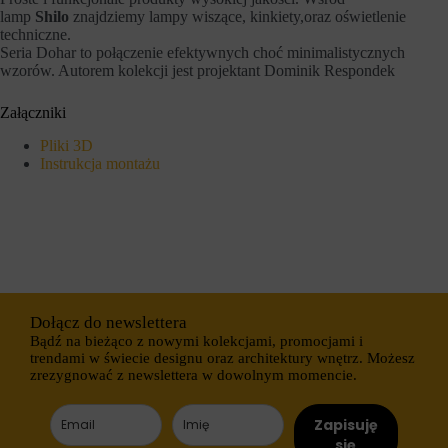
o
ł
lamp
Shilo
znajdziemy lampy wiszące, kinkiety,oraz oświetlenie
w
u
techniczne.
o
g
Seria Dohar to połączenie efektywnych choć minimalistycznych
b
o
wzorów. Autorem kolekcji jest projektant Dominik Respondek
e
t
z
e
t
r
Załączniki
y
m
c
i
Pliki 3D
h
n
Instrukcja montażu
c
o
i
w
a
e
s
)
t
.
e
P
c
o
z
m
e
a
k
g
Dołącz do newslettera
.
a
Bądź na bieżąco z nowymi kolekcjami, promocjami i
j
Przechowywanie
trendami w świecie designu oraz architektury wnętrz. Możesz
ą
statystyk
zrezygnować z newslettera w dowolnym momencie.
o
n
K
e
o
Zapisuję
s
n
p
się
t