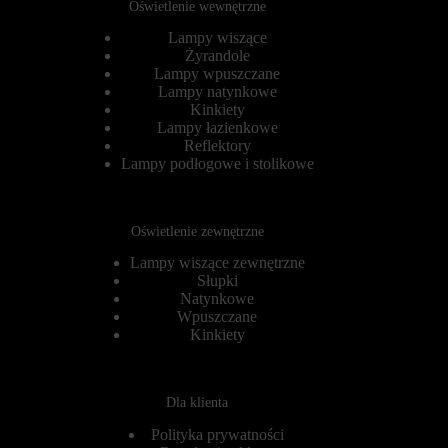
Oświetlenie wewnętrzne
ą
s
d
t
Lampy wiszące
a
a
Żyrandole
n
n
Lampy wpuszczane
i
i
a
Lampy natynkowe
a
,
z
Kinkiety
a
w
Lampy łazienkowe
l
i
Reflektory
e
t
Lampy podłogowe i stolikowe
m
r
o
y
g
n
ą
y
Oświetlenie zewnętrzne
r
i
ó
n
Lampy wiszące zewnętrzne
w
t
Słupki
n
e
i
Natynkowe
r
e
n
Wpuszczane
ż
e
Kinkiety
ś
t
l
o
e
w
d
e
Dla klienta
z
j
i
i
Polityka prywatności
ć
z