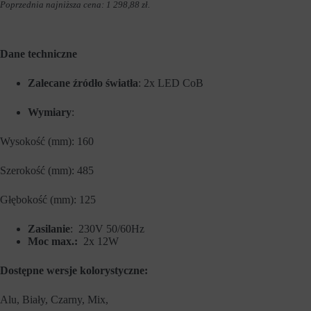
Poprzednia najniższa cena:
1 298,88
zł
.
h
i
o
e
b
j
s
ą
z
r
Dane techniczne
a
ó
r
ż
Zalecane źródło światła
: 2x LED CoB
ó
n
w
e
w
t
Wymiary
:
i
y
t
p
r
y
Wysokość (mm): 160
y
,
n
w
Szerokość (mm): 485
y
t
.
y
W
m
Głębokość (mm): 125
i
c
t
i
r
Zasilanie
: 230V 50/60Hz
a
y
s
Moc max.:
2x 12W
n
t
a
e
Dostępne wersje kolorystyczne:
i
c
n
z
t
k
Alu, Biały, Czarny, Mix,
e
a