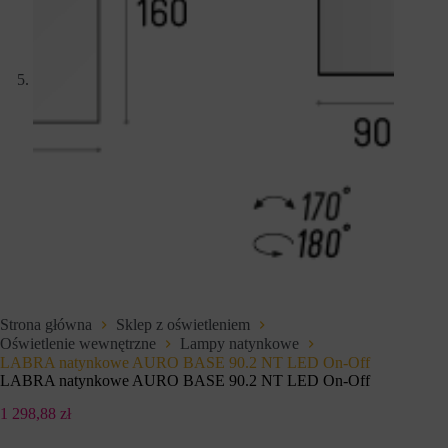
s
n
t
y
r
c
o
h
n
l
a
o
c
g
h
o
i
w
d
a
o
n
s
i
t
a
ę
l
p
u
d
b
o
d
b
z
e
i
z
a
Strona główna
Sklep z oświetleniem
p
ł
Oświetlenie wewnętrzne
Lampy natynkowe
i
a
e
ń
LABRA natynkowe AURO BASE 90.2 NT LED On-Off
c
.
LABRA natynkowe AURO BASE 90.2 NT LED On-Off
z
I
n
s
1 298,88
zł
y
t
c
n