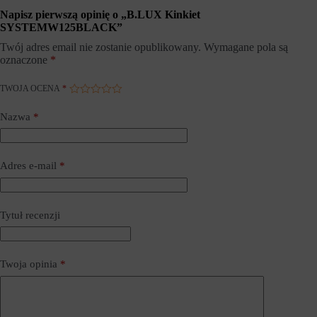
s
z
Napisz pierwszą opinię o „B.LUX Kinkiet
i
e
SYSTEMW125BLACK”
ę
c
d
h
Twój adres email nie zostanie opublikowany.
Wymagane pola są
o
o
oznaczone
*
z
w
g
y
o
w
TWOJA OCENA
*
d
a
y
n
Nazwa
*
,
e
k
w
t
c
ó
e
r
Adres e-mail
*
l
ą
a
w
c
i
h
t
a
Tytuł recenzji
r
n
y
a
n
l
y
i
Twoja opinia
*
m
t
u
y
s
c
z
z
ą
n