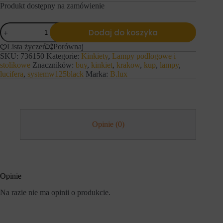
z
Produkt dostępny na zamówienie
a
a
c
c
h
ilość
h
o
Dodaj do koszyka
B.LUX
o
w
Kinkiet
w
a
Lista życzeń
Porównaj
SYSTEMW125BLACK
a
ń
SKU:
736150
Kategorie:
Kinkiety
,
Lampy podłogowe i
n
u
stolikowe
Znaczników:
buy
,
kinkiet
,
krakow
,
kup
,
lampy
,
i
ż
lucifera
,
systemw125black
Marka:
B.lux
e
y
o
t
n
k
l
o
i
w
n
n
Opinie (0)
e
i
.
k
Z
ó
g
w
o
m
d
o
a
g
Opinie
o
ą
d
b
Na razie nie ma opinii o produkcie.
n
y
o
ć
s
p
i
r