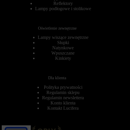
D
Reflektory
e
P
Lampy podłogowe i stolikowe
t
R
o
w
w
y
a
m
n
Oświetlenie zewnętrzne
a
i
g
a
Lampy wiszące zewnętrzne
a
i
Słupki
j
ś
Natynkowe
ą
l
Wpuszczane
,
e
Kinkiety
a
d
b
z
y
e
w
n
i
Dla klienta
i
t
a
r
Polityka prywatności
)
y
Regulamin sklepu
m
n
Regulamin newslettera
o
y
g
Konto klienta
p
ą
Kontakt Lucifera
r
b
o
y
s
ć
i
p
ł
r