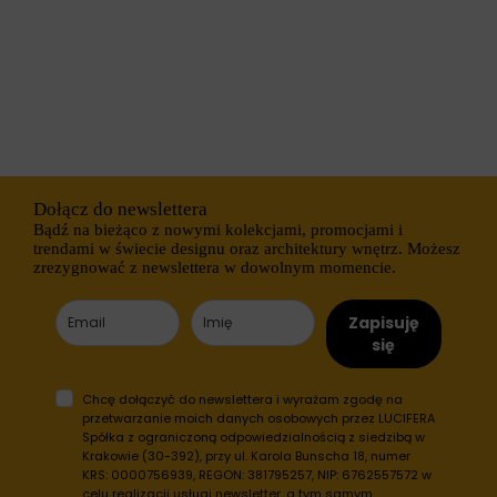
y
a
c
r
i
z
e
ą
m
d
c
z
i
a
a
t
s
y
t
m
e
,
c
Dołącz do newslettera
c
z
Bądź na bieżąco z nowymi kolekcjami, promocjami i
z
e
trendami w świecie designu oraz architektury wnętrz. Możesz
y
k
d
zrezygnować z newslettera w dowolnym momencie.
g
a
r
n
o
e
Zapisuję
m
z
się
a
w
d
i
z
ą
Chcę dołączyć do newslettera i wyrażam zgodę na
ą
z
przetwarzanie moich danych osobowych przez LUCIFERA
c
a
Spółka z ograniczoną odpowiedzialnością z siedzibą w
y
n
c
Krakowie (30-392), przy ul. Karola Bunscha 18, numer
e
h
KRS: 0000756939, REGON: 381795257, NIP: 6762557572 w
z
d
celu realizacji usługi newsletter, a tym samym
r