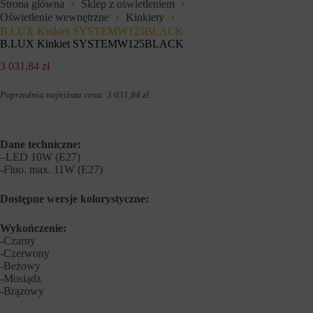
Strona główna
Sklep z oświetleniem
ą
s
Oświetlenie wewnętrzne
Kinkiety
d
t
a
B.LUX Kinkiet SYSTEMW125BLACK
a
n
n
B.LUX Kinkiet SYSTEMW125BLACK
i
i
a
a
3 031,84
zł
,
z
a
w
Poprzednia najniższa cena:
3 031,84
zł
.
l
i
e
t
m
r
o
y
g
n
Dane techniczne:
ą
y
–
LED 10W (E27)
r
i
-Fluo. max. 11W (E27)
ó
n
w
t
n
e
Dostępne wersje kolorystyczne:
i
r
e
n
Wykończenie:
ż
e
-Czarny
ś
t
l
-Czerwony
o
e
w
-Beżowy
d
e
-Mosiądz
z
j
-Brązowy
i
i
ć
z