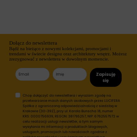
r
s
n
e
e
s
t
y
o
j
w
n
a
e
n
(
i
t
Dołącz do newslettera
e
y
Bądź na bieżąco z nowymi kolekcjami, promocjami i
m
m
trendami w świecie designu oraz architektury wnętrz. Możesz
o
c
zrezygnować z newslettera w dowolnym momencie.
ż
z
e
a
d
s
Zapisuję
z
o
się
i
w
a
e
ł
)
Chcę dołączyć do newslettera i wyrażam zgodę na
a
i
ć
przetwarzanie moich danych osobowych przez LUCIFERA
t
p
Spółka z ograniczoną odpowiedzialnością z siedzibą w
r
r
w
Krakowie (30-392), przy ul. Karola Bunscha 18, numer
a
a
KRS: 0000756939, REGON: 381795257, NIP: 6762557572 w
w
ł
celu realizacji usługi newsletter, a tym samym
i
e
wysyłania mi informacji o produktach blogowych,
d
(
usługach, promocjach lub nowościach zgodnie z
ł
d
polityką prywatności
i
regulaminem newslettera
.