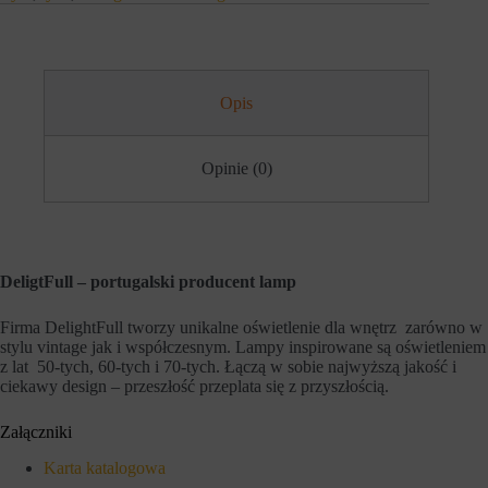
h
i
o
e
b
j
s
ą
z
r
a
ó
Opis
r
ż
ó
n
w
e
w
t
Opinie (0)
i
y
t
p
r
y
y
,
n
w
y
t
DeligtFull – portugalski producent lamp
.
y
W
m
i
c
Firma DelightFull tworzy unikalne oświetlenie dla wnętrz
zarówno w
t
i
stylu vintage jak i współczesnym. Lampy inspirowane są oświetleniem
r
a
z lat
50-tych, 60-tych i 70-tych. Łączą w sobie najwyższą jakość i
y
s
ciekawy design – przeszłość przeplata się z przyszłością.
n
t
a
e
i
c
Załączniki
n
z
t
k
Karta katalogowa
e
a