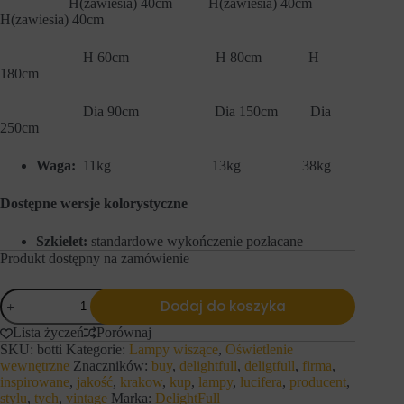
H(zawiesia) 40cm H(zawiesia) 40cm
s
n
H(zawiesia) 40cm
t
y
r
c
o
h
H 60cm H 80cm H
n
l
180cm
a
o
c
g
h
o
Dia 90cm Dia 150cm Dia
i
w
250cm
d
a
o
n
Waga:
11kg 13kg 38kg
s
i
t
a
ę
l
Dostępne wersje kolorystyczne
p
u
d
b
o
d
Szkielet:
standardowe wykończenie pozłacane
b
z
Produkt dostępny na zamówienie
e
i
z
a
ilość
p
ł
Dodaj do koszyka
DelightFull
i
a
e
Żyrandol
ń
Lista życzeń
Porównaj
c
BOTTI
.
SKU:
botti
Kategorie:
Lampy wiszące
,
Oświetlenie
z
I
mosiądz
wewnętrzne
Znaczników:
buy
,
delightfull
,
deligtfull
,
firma
,
n
s
inspirowane
,
jakość
,
krakow
,
kup
,
lampy
,
lucifera
,
producent
,
y
t
c
stylu
,
tych
,
vintage
Marka:
DelightFull
n