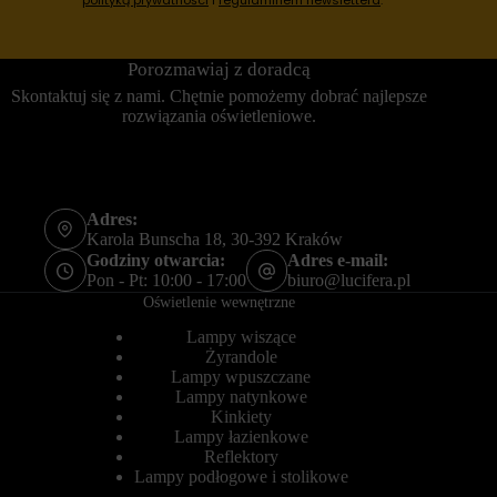
o
ł
w
u
o
g
b
o
Porozmawiaj z doradcą
e
t
Skontaktuj się z nami. Chętnie pomożemy dobrać najlepsze
z
e
rozwiązania oświetleniowe.
t
r
y
m
c
i
h
n
c
o
i
w
Adres:
a
e
Karola Bunscha 18, 30-392 Kraków
s
)
t
.
Godziny otwarcia:
Adres e-mail:
e
P
Pon - Pt: 10:00 - 17:00
biuro@lucifera.pl
c
o
Oświetlenie wewnętrzne
z
m
e
a
Lampy wiszące
k
g
Żyrandole
.
a
Lampy wpuszczane
j
Przechowywanie
Lampy natynkowe
ą
statystyk
Kinkiety
o
Lampy łazienkowe
n
K
e
Reflektory
o
s
n
Lampy podłogowe i stolikowe
p
t