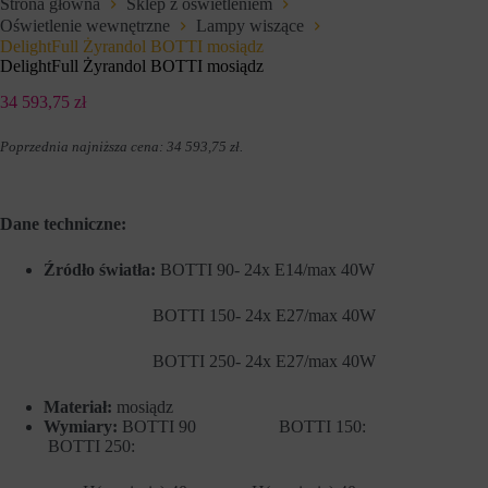
Strona główna
Sklep z oświetleniem
e
l
Oświetlenie wewnętrzne
Lampy wiszące
f
u
u
DelightFull Żyrandol BOTTI mosiądz
z
n
a
DelightFull Żyrandol BOTTI mosiądz
k
p
c
a
34 593,75
zł
j
m
e
i
Poprzednia najniższa cena:
34 593,75
zł
.
,
ę
t
t
a
a
k
n
i
i
Dane techniczne:
e
a
j
p
Źródło światła:
BOTTI 90- 24x E14/max 40W
a
r
k
e
n
f
BOTTI 150- 24x E27/max 40W
a
e
w
r
i
e
BOTTI 250- 24x E27/max 40W
g
n
a
c
Materiał:
mosiądz
c
j
Wymiary:
BOTTI 90 BOTTI 150:
j
i
a
BOTTI 250:
,
p
d
o
a