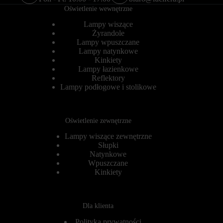
e
r
Oświetlenie wewnętrzne
r
o
s
l
Lampy wiszące
o
u
Żyrandole
n
j
Lampy wpuszczane
a
e
Lampy natynkowe
l
,
Kinkiety
i
c
z
Lampy łazienkowe
z
o
y
Reflektory
w
d
Lampy podłogowe i stolikowe
a
a
ć
n
w
e
r
d
Oświetlenie zewnętrzne
a
o
ż
t
Lampy wiszące zewnętrzne
e
y
Słupki
n
c
Natynkowe
i
z
Wpuszczane
a
ą
Kinkiety
z
c
p
e
r
k
z
o
e
r
Dla klienta
g
z
l
y
Polityka prywatności