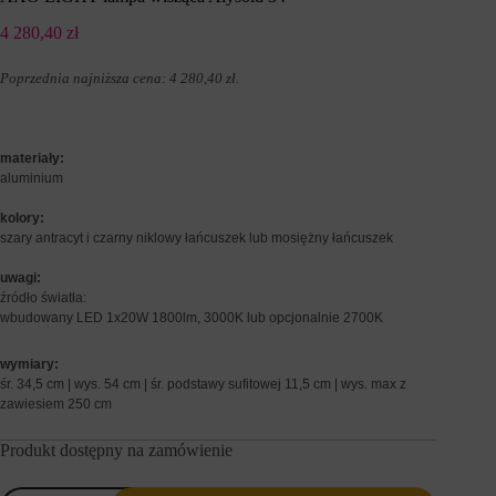
s
n
t
y
4 280,40
zł
r
c
o
h
Poprzednia najniższa cena:
4 280,40
zł
.
n
l
a
o
c
g
h
o
i
w
materiały:
d
a
aluminium
o
n
s
i
kolory:
t
a
szary antracyt i czarny niklowy łańcuszek lub mosiężny łańcuszek
ę
l
p
u
d
b
uwagi:
o
d
źródło światła:
b
z
wbudowany LED 1x20W 1800lm, 3000K lub opcjonalnie 2700K
e
i
z
a
p
wymiary:
ł
i
a
śr. 34,5 cm | wys. 54 cm | śr. podstawy sufitowej 11,5 cm | wys. max z
e
ń
zawiesiem 250 cm
c
.
z
I
Produkt dostępny na zamówienie
n
s
y
t
c
n
ilość