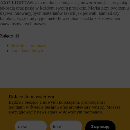
r
AXO LIGHT-
Włoska marka cechująca się nowoczesnością, wysoką
s
n
e
jakością oraz pasją w każdym swoim projekcie. Marka przy tworzeniu
e
s
używa innowacyjnych materiałów takich jak jedwab, kamień czy
t
y
bambus, łączy tradycyjne metody wyrabiania szkła z stosowaniem
o
j
zaawansowanych maszyn.
w
n
a
e
n
(
Załączniki
i
t
e
y
Instrukcja montażu
m
m
karta katalogowa
o
c
ż
z
e
a
d
s
z
o
i
w
a
e
ł
)
a
i
ć
t
Dołącz do newslettera
p
r
Bądź na bieżąco z nowymi kolekcjami, promocjami i
r
w
trendami w świecie designu oraz architektury wnętrz. Możesz
a
a
zrezygnować z newslettera w dowolnym momencie.
w
ł
i
e
d
(
Zapisuję
ł
d