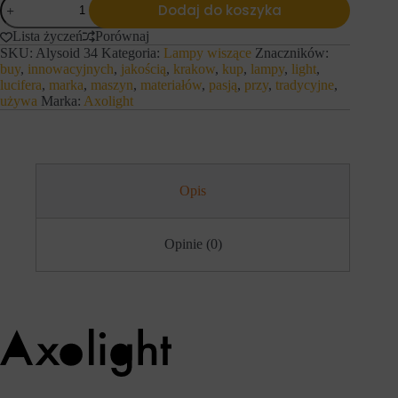
h
Dodaj do koszyka
i
AXO
o
e
LIGHT
Lista życzeń
Porównaj
b
j
lampa
s
ą
SKU:
Alysoid 34
Kategoria:
Lampy wiszące
Znaczników:
wisząca
z
r
buy
,
innowacyjnych
,
jakością
,
krakow
,
kup
,
lampy
,
light
,
Alysoid
a
ó
lucifera
,
marka
,
maszyn
,
materiałów
,
pasją
,
przy
,
tradycyjne
,
34
r
ż
używa
Marka:
Axolight
ó
n
w
e
w
t
i
y
t
p
r
y
Opis
y
,
n
w
y
t
.
y
Opinie (0)
W
m
i
c
t
i
r
a
y
s
n
t
a
e
i
c
n
z
t
k
e
a