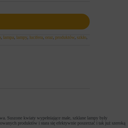
p
,
lampa
,
lampy
,
lucifera
,
oraz
,
produktów
,
szkło
,
wa. Suszone kwiaty wypełniające małe, szklane lampy były
wanych produktów i stara się efektywnie poszerzać i tak już szeroką