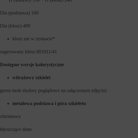
a
e
w
w
Dia (podstawa) 160
o
c
w
e
e
l
Dia (klosz) 400
f
u
u
z
klosz nie w zestawie*
n
a
k
p
c
a
sugerowany klosz 801011/41
j
m
e
i
,
ę
Dostępne wersje kolorystyczne
t
t
a
a
witrażowy szkielet
k
n
i
i
e
a
green mole (kolory poglądowe na załączonym zdjęciu)
j
p
a
r
k
metalowa podstawa i góra szkieletu
e
n
f
a
e
chromowy
w
r
i
e
g
n
błyszczące złoto
a
c
c
j