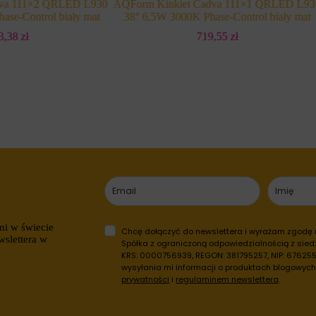
dva 111×2 QRLED L930
AQForm Kinkiet Cadva 111×1 QRLED L93
ase-Control biały mat
38° 6,5W 3000K Phase-Control biały mat
83,38
zł
719,55
zł
mi w świecie
Chcę dołączyć do newslettera i wyrażam zgodę
wslettera w
Spółka z ograniczoną odpowiedzialnością z siedz
KRS: 0000756939, REGON: 381795257, NIP: 6762557
wysyłania mi informacji o produktach blogowyc
prywatności
i
regulaminem newslettera
.