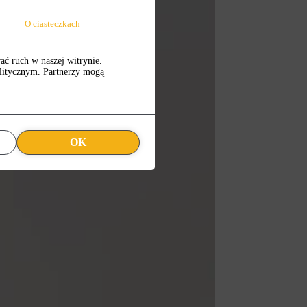
O ciasteczkach
ać ruch w naszej witrynie.
alitycznym. Partnerzy mogą
OK