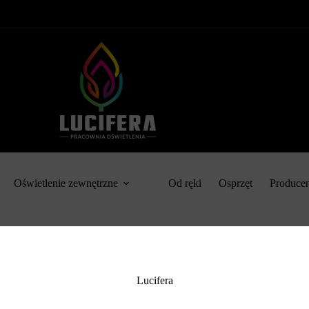
Oświetlenie zewnętrzne
Od ręki
Osprzęt
Produce
Lucifera