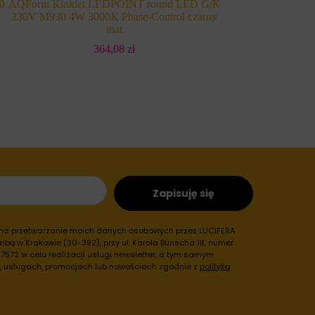
0
AQForm Kinkiet LEDPOINT round LED G/K
AQForm Kinkiet C
230V M930 4W 3000K Phase-Control czarny
38° 8W 3000K Ph
mat
6
364,08
zł
Zapisuję się
 na przetwarzanie moich danych osobowych przez LUCIFERA
ibą w Krakowie (30-392), przy ul. Karola Bunscha 18, numer
572 w celu realizacji usługi newsletter, a tym samym
h, usługach, promocjach lub nowościach zgodnie z
polityką