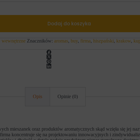
Dodaj do koszyka
e wewnętrzne
Znaczników:
aromas
,
buy
,
firma
,
hiszpański
,
krakow
,
ku
Opis
Opinie (0)
ych mieszanek oraz produktów aromatycznych skąd wzięła się jej naz
rma koncentruje się na projektowaniu innowacyjnych i zindywidualizo