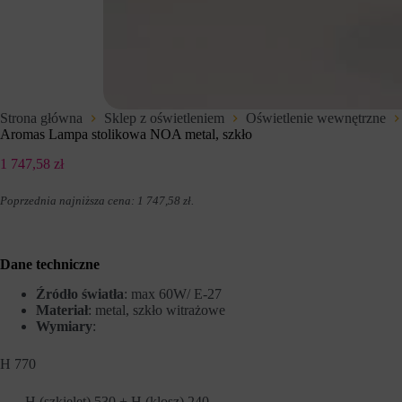
t
d
e
z
r
e
n
n
e
i
t
u
o
p
w
r
Strona główna
Sklep z oświetleniem
Oświetlenie wewnętrzne
e
z
Aromas Lampa stolikowa NOA metal, szkło
j
e
,
z
1 747,58
zł
u
w
m
i
o
t
Poprzednia najniższa cena:
1 747,58
zł
.
ż
r
l
y
i
n
w
y
Dane techniczne
i
i
a
n
Źródło światła
: max 60W/ E-27
j
t
Materiał
: metal, szkło witrażowe
ą
e
Wymiary
:
c
r
p
n
o
e
H 770
d
t
s
o
t
H (szkielet) 530 + H (klosz) 240
w