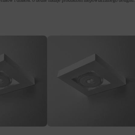
ałów i dbałość o detale nadaje produktom niepowtarzalnego designu.