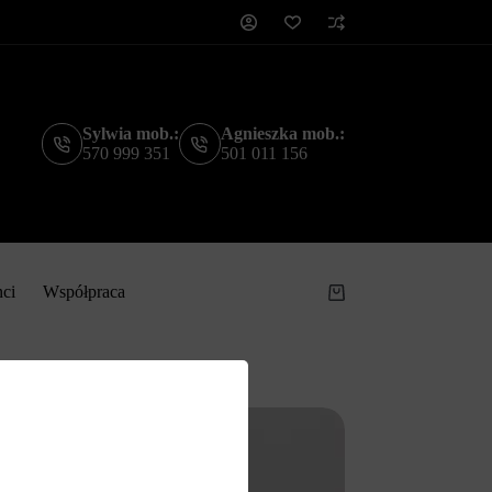
Sylwia mob.:
Agnieszka mob.:
570 999 351
501 011 156
nci
Współpraca
Koszyk