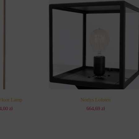
 Floor Lamp
Norlys Lofoten
84,00
zł
664,69
zł