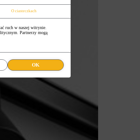
O ciasteczkach
ać ruch w naszej witrynie.
alitycznym. Partnerzy mogą
OK