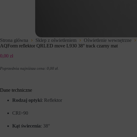
t
d
e
z
r
e
n
n
e
i
t
u
o
p
w
r
Strona główna
Sklep z oświetleniem
Oświetlenie wewnętrzne
e
z
AQForm reflektor QRLED move L930 38° track czarny mat
j
e
,
z
0,00
zł
u
w
m
i
o
t
Poprzednia najniższa cena:
0,00
zł
.
ż
r
l
y
i
n
w
y
Dane techniczne
i
i
a
n
Rodzaj optyki
: Reflektor
j
t
ą
e
c
r
CRI>90
p
n
o
e
Kąt świecenia
: 38°
d
t
s
o
t
w