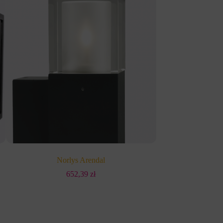
Norlys Arendal
Nor
652,39
zł
6