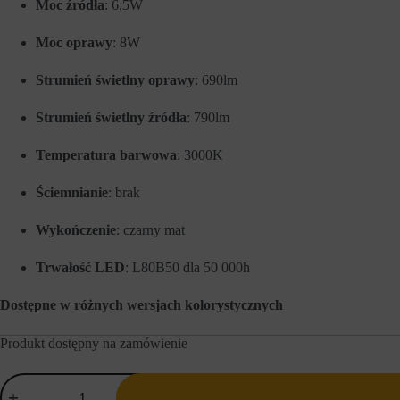
Moc źródła
: 6.5W
a
e
w
w
o
Moc oprawy
: 8W
c
w
e
e
l
Strumień świetlny oprawy
: 690lm
f
u
u
z
n
a
Strumień świetlny źródła
: 790lm
k
p
c
a
Temperatura barwowa
: 3000K
j
m
e
i
,
ę
Ściemnianie
: brak
t
t
a
a
k
n
Wykończenie
: czarny mat
i
i
e
a
Trwałość LED
: L80B50 dla 50 000h
j
p
a
r
k
e
Dostępne w różnych wersjach kolorystycznych
n
f
a
e
w
r
Produkt dostępny na zamówienie
i
e
g
n
ilość
a
c
AQForm
c
j