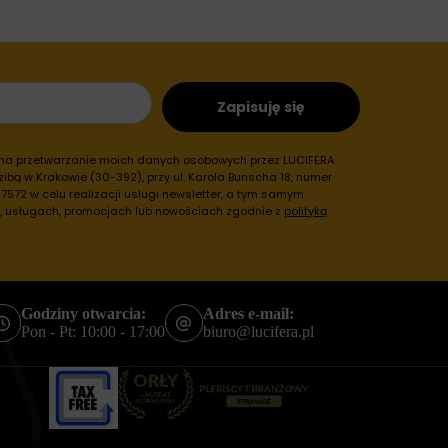
Zapisuję się
 na przetwarzanie moich danych osobowych przez LUCIFERA
ibą w Krakowie (30-392), przy ul. Karola Bunscha 18, numer
572 w celu realizacji usługi newsletter, a tym samym
h, usługach, promocjach lub nowościach zgodnie z
polityką
Godziny otwarcia:
Adres e-mail:
Pon - Pt: 10:00 - 17:00
biuro@lucifera.pl