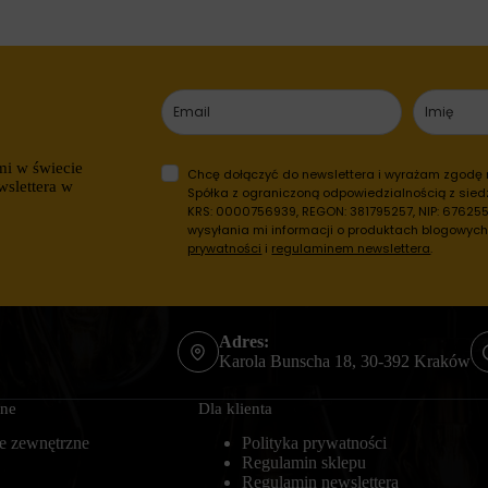
mi w świecie
Chcę dołączyć do newslettera i wyrażam zgodę
wslettera w
Spółka z ograniczoną odpowiedzialnością z siedz
KRS: 0000756939, REGON: 381795257, NIP: 6762557
wysyłania mi informacji o produktach blogowyc
prywatności
i
regulaminem newslettera
.
Adres:
Karola Bunscha 18, 30-392 Kraków
zne
Dla klienta
e zewnętrzne
Polityka prywatności
Regulamin sklepu
Regulamin newslettera