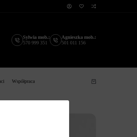
Sylwia mob.:
Agnieszka mob.:
570 999 351
501 011 156
nci
Współpraca
Koszyk