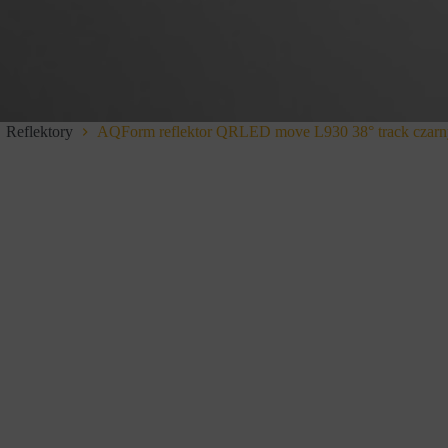
Reflektory
AQForm reflektor QRLED move L930 38° track czarn