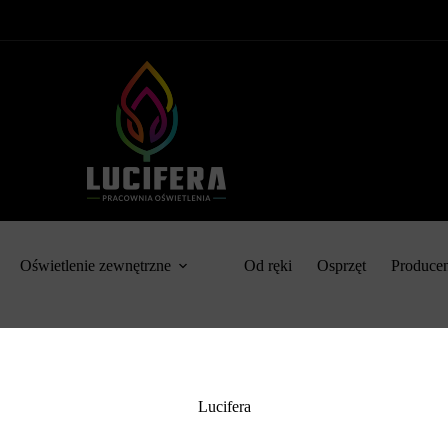
Oświetlenie zewnętrzne
Od ręki
Osprzęt
Produce
Lucifera