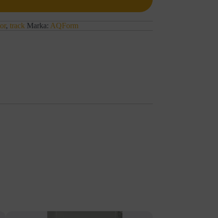
tor
,
track
Marka:
AQForm