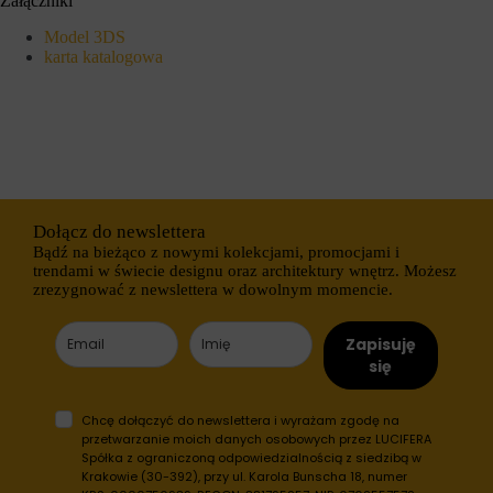
Załączniki
s
n
t
y
Model 3DS
r
c
karta katalogowa
o
h
n
l
a
o
c
g
h
o
i
w
d
a
o
n
s
i
t
a
Dołącz do newslettera
ę
l
Bądź na bieżąco z nowymi kolekcjami, promocjami i
p
u
trendami w świecie designu oraz architektury wnętrz. Możesz
d
b
zrezygnować z newslettera w dowolnym momencie.
o
d
b
z
e
i
Zapisuję
z
a
p
ł
się
i
a
e
ń
c
.
Chcę dołączyć do newslettera i wyrażam zgodę na
z
I
przetwarzanie moich danych osobowych przez LUCIFERA
n
s
Spółka z ograniczoną odpowiedzialnością z siedzibą w
y
t
Krakowie (30-392), przy ul. Karola Bunscha 18, numer
c
n