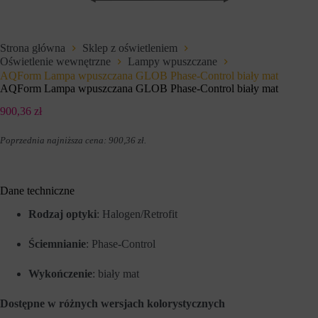
e
i
t
u
o
p
w
r
Strona główna
Sklep z oświetleniem
e
z
Oświetlenie wewnętrzne
Lampy wpuszczane
j
e
,
AQForm Lampa wpuszczana GLOB Phase-Control biały mat
z
u
w
AQForm Lampa wpuszczana GLOB Phase-Control biały mat
m
i
o
t
900,36
zł
ż
r
l
y
Poprzednia najniższa cena:
900,36
zł
.
i
n
w
y
i
i
a
n
j
t
Dane techniczne
ą
e
c
r
Rodzaj optyki
: Halogen/Retrofit
p
n
o
e
Ściemnianie
: Phase-Control
d
t
s
o
t
w
Wykończenie
: biały mat
a
e
w
w
o
c
Dostępne w różnych wersjach kolorystycznych
w
e