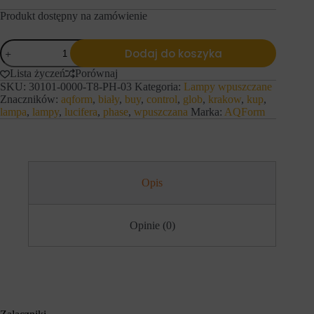
e
l
Produkt dostępny na zamówienie
f
u
u
z
n
a
ilość
k
Dodaj do koszyka
p
AQForm
c
a
Lampa
j
Lista życzeń
Porównaj
m
wpuszczana
e
i
SKU:
30101-0000-T8-PH-03
Kategoria:
Lampy wpuszczane
GLOB
,
ę
Znaczników:
aqform
,
biały
,
buy
,
control
,
glob
,
krakow
,
kup
,
Phase-
t
t
lampa
,
lampy
,
lucifera
,
phase
,
wpuszczana
Marka:
AQForm
Control
a
a
biały
k
n
mat
i
i
e
a
j
p
a
r
Opis
k
e
n
f
a
e
w
r
Opinie (0)
i
e
g
n
a
c
c
j
j
i
a
,
p
d
o
a