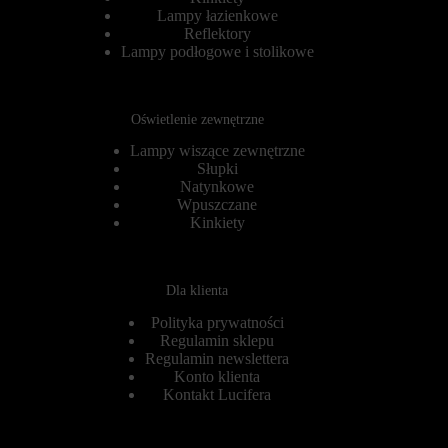
r
s
Lampy łazienkowe
n
e
Reflektory
e
s
Lampy podłogowe i stolikowe
t
y
o
j
w
n
a
e
Oświetlenie zewnętrzne
n
(
i
t
Lampy wiszące zewnętrzne
e
y
m
Słupki
m
o
c
Natynkowe
ż
z
Wpuszczane
e
a
Kinkiety
d
s
z
o
i
w
a
e
Dla klienta
ł
)
a
i
Polityka prywatności
ć
t
Regulamin sklepu
p
r
Regulamin newslettera
r
w
Konto klienta
a
a
w
Kontakt Lucifera
ł
i
e
d
(
ł
d