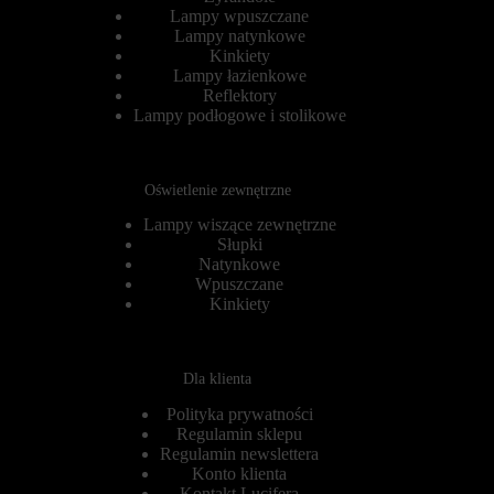
r
s
Lampy wpuszczane
n
e
Lampy natynkowe
e
s
Kinkiety
t
y
Lampy łazienkowe
o
j
Reflektory
w
n
a
Lampy podłogowe i stolikowe
e
n
(
i
t
e
y
m
m
Oświetlenie zewnętrzne
o
c
ż
z
Lampy wiszące zewnętrzne
e
a
Słupki
d
s
Natynkowe
z
o
Wpuszczane
i
w
Kinkiety
a
e
ł
)
a
i
ć
t
Dla klienta
p
r
r
w
Polityka prywatności
a
a
w
Regulamin sklepu
ł
i
e
Regulamin newslettera
d
(
Konto klienta
ł
d
Kontakt Lucifera