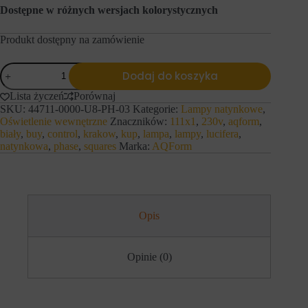
e
l
Dostępne w różnych wersjach kolorystycznych
f
u
u
z
n
Produkt dostępny na zamówienie
a
k
p
c
a
ilość
j
m
Dodaj do koszyka
AQForm
e
i
Lampa
,
ę
Lista życzeń
Porównaj
natynkowa
t
t
SKU:
44711-0000-U8-PH-03
Kategorie:
Lampy natynkowe
,
SQUARES
a
a
Oświetlenie wewnętrzne
Znaczników:
111x1
,
230v
,
aqform
,
111x1
k
n
biały
,
buy
,
control
,
krakow
,
kup
,
lampa
,
lampy
,
lucifera
,
230V
i
i
natynkowa
,
phase
,
squares
Marka:
AQForm
e
Phase-
a
j
Control
p
a
r
biały
k
e
mat
n
f
a
e
w
Opis
r
i
e
g
n
a
c
Opinie (0)
c
j
j
i
a
,
p
d
o
a