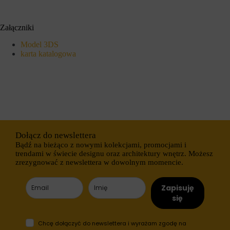
s
n
t
y
r
c
Załączniki
o
h
n
l
Model 3DS
a
o
karta katalogowa
c
g
h
o
i
w
d
a
o
n
s
i
t
a
ę
l
p
u
d
b
Dołącz do newslettera
o
d
b
Bądź na bieżąco z nowymi kolekcjami, promocjami i
z
e
i
trendami w świecie designu oraz architektury wnętrz. Możesz
z
a
zrezygnować z newslettera w dowolnym momencie.
p
ł
i
a
e
ń
Zapisuję
c
.
się
z
I
n
s
y
t
Chcę dołączyć do newslettera i wyrażam zgodę na
c
n