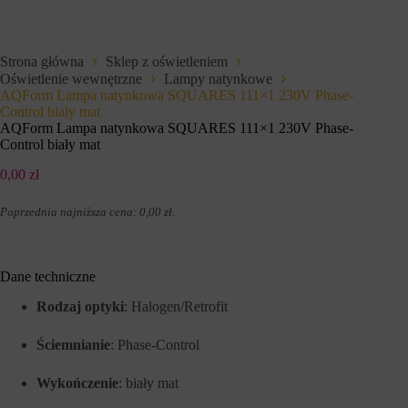
e
i
t
u
o
p
w
r
Strona główna
Sklep z oświetleniem
e
z
Oświetlenie wewnętrzne
Lampy natynkowe
j
e
,
AQForm Lampa natynkowa SQUARES 111×1 230V Phase-
z
u
w
Control biały mat
m
i
AQForm Lampa natynkowa SQUARES 111×1 230V Phase-
o
t
Control biały mat
ż
r
l
y
0,00
zł
i
n
w
y
i
Poprzednia najniższa cena:
0,00
zł
.
i
a
n
j
t
ą
e
c
r
Dane techniczne
p
n
o
e
Rodzaj optyki
: Halogen/Retrofit
d
t
s
o
t
Ściemnianie
: Phase-Control
w
a
e
w
w
Wykończenie
: biały mat
o
c
w
e