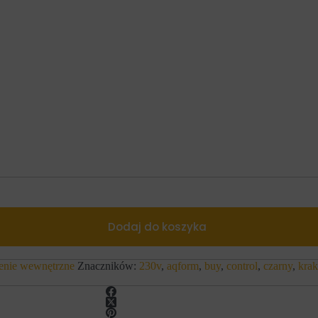
Dodaj do koszyka
enie wewnętrzne
Znaczników:
230v
,
aqform
,
buy
,
control
,
czarny
,
kra