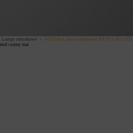
Lampy natynkowe
AQForm Lampa natynkowa REVEL dot LED 2
ol czarny mat