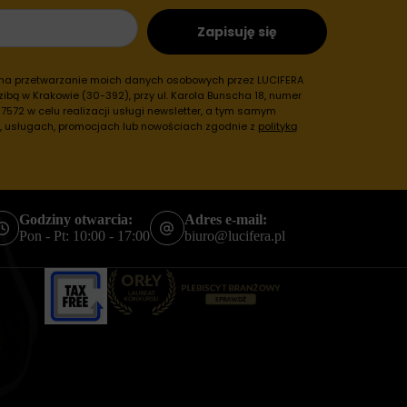
Zapisuję się
 na przetwarzanie moich danych osobowych przez LUCIFERA
ibą w Krakowie (30-392), przy ul. Karola Bunscha 18, numer
572 w celu realizacji usługi newsletter, a tym samym
h, usługach, promocjach lub nowościach zgodnie z
polityką
Godziny otwarcia:
Adres e-mail:
Pon - Pt: 10:00 - 17:00
biuro@lucifera.pl