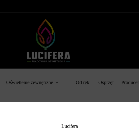
Oświetlenie zewnętrzne
Od ręki
Osprzęt
Produce
Lucifera