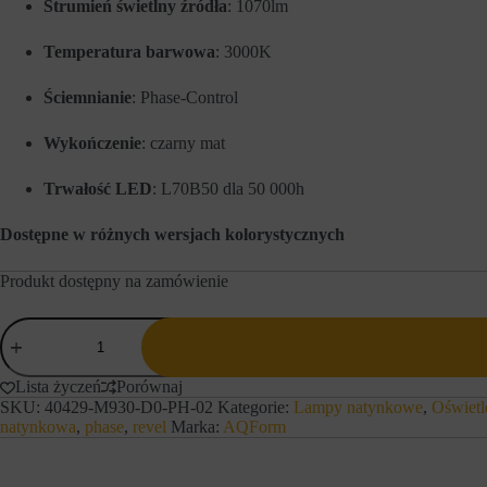
Strumień świetlny źródła
: 1070lm
a
e
w
w
o
Temperatura barwowa
: 3000K
c
w
e
e
l
Ściemnianie
: Phase-Control
f
u
u
z
n
a
Wykończenie
: czarny mat
k
p
c
a
Trwałość LED
: L70B50 dla 50 000h
j
m
e
i
,
ę
Dostępne w różnych wersjach kolorystycznych
t
t
a
a
k
n
Produkt dostępny na zamówienie
i
i
e
a
ilość
j
p
AQForm
a
r
Lampa
k
e
n
natynkowa
f
Lista życzeń
Porównaj
a
REVEL
e
SKU:
40429-M930-D0-PH-02
Kategorie:
Lampy natynkowe
,
Oświetl
w
r
dot
natynkowa
,
phase
,
revel
Marka:
AQForm
i
e
LED
g
n
230V
a
c
M930
c
j