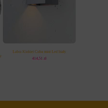
Labra Kinkiet Cuba mini Led biały
AQForm Kinkiet B
y
3000K
414,51
zł
6