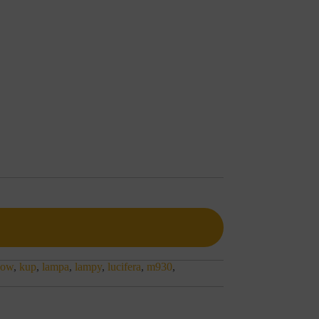
kow
,
kup
,
lampa
,
lampy
,
lucifera
,
m930
,