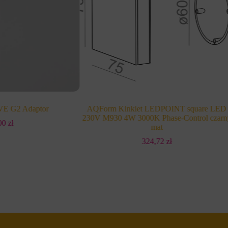
 G2 Adaptor
AQForm Kinkiet LEDPOINT square LED
230V M930 4W 3000K Phase-Control czarn
,00
zł
mat
324,72
zł