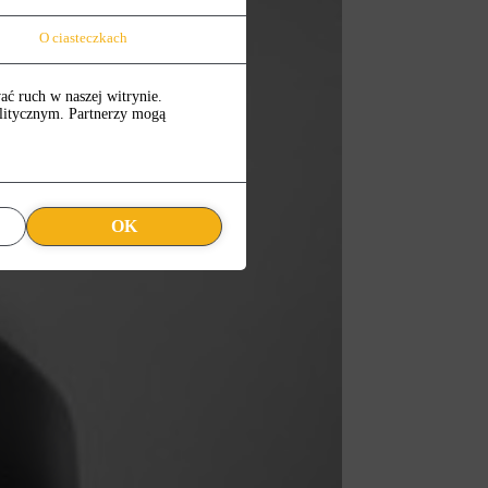
O ciasteczkach
ać ruch w naszej witrynie.
alitycznym. Partnerzy mogą
OK