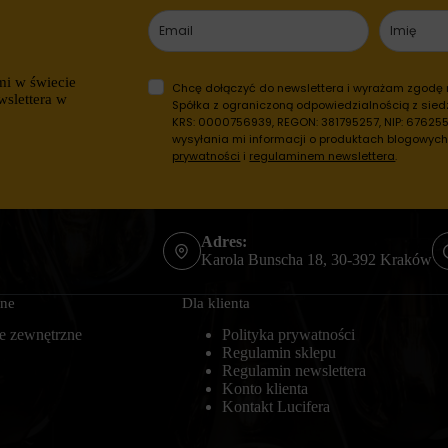
mi w świecie
Chcę dołączyć do newslettera i wyrażam zgodę
wslettera w
Spółka z ograniczoną odpowiedzialnością z siedz
KRS: 0000756939, REGON: 381795257, NIP: 6762557
wysyłania mi informacji o produktach blogowyc
prywatności
i
regulaminem newslettera
.
Adres:
Karola Bunscha 18, 30-392 Kraków
zne
Dla klienta
e zewnętrzne
Polityka prywatności
Regulamin sklepu
Regulamin newslettera
Konto klienta
Kontakt Lucifera