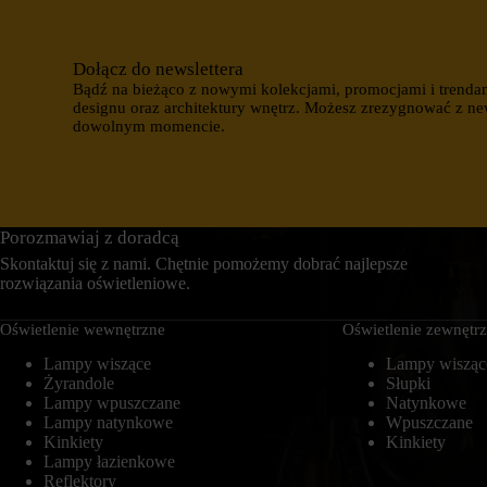
i
c
n
z
t
k
e
Dołącz do newslettera
a
r
s
Bądź na bieżąco z nowymi kolekcjami, promocjami i trenda
n
e
designu oraz architektury wnętrz. Możesz zrezygnować z ne
e
s
dowolnym momencie.
t
y
o
j
w
n
a
e
n
(
i
t
Porozmawiaj z doradcą
e
y
m
m
Skontaktuj się z nami. Chętnie pomożemy dobrać najlepsze
o
c
rozwiązania oświetleniowe.
ż
z
e
a
d
Oświetlenie wewnętrzne
Oświetlenie zewnętr
s
z
o
i
Lampy wiszące
Lampy wisząc
w
a
e
Żyrandole
Słupki
ł
)
Lampy wpuszczane
Natynkowe
a
i
Lampy natynkowe
Wpuszczane
ć
t
Kinkiety
Kinkiety
p
r
Lampy łazienkowe
r
w
Reflektory
a
a