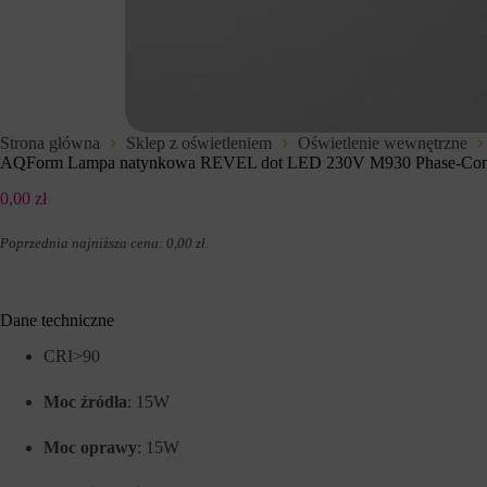
t
d
e
z
r
e
n
n
e
i
t
u
o
p
w
r
Strona główna
Sklep z oświetleniem
Oświetlenie wewnętrzne
e
z
AQForm Lampa natynkowa REVEL dot LED 230V M930 Phase-Contr
j
e
,
z
0,00
zł
u
w
m
i
o
t
Poprzednia najniższa cena:
0,00
zł
.
ż
r
l
y
i
n
w
y
Dane techniczne
i
i
a
n
CRI>90
j
t
ą
e
c
r
Moc źródła
: 15W
p
n
o
e
Moc oprawy
: 15W
d
t
s
o
t
w