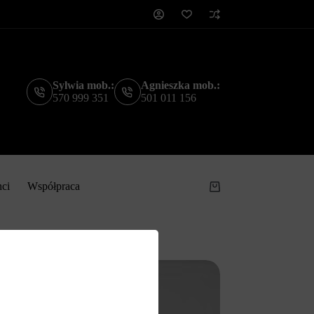
Sylwia mob.:
Agnieszka mob.:
570 999 351
501 011 156
nci
Współpraca
Koszyk