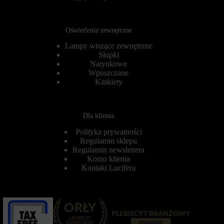
o
ł
w
u
o
g
b
o
Oświetlenie zewnętrzne
e
t
z
e
Lampy wiszące zewnętrzne
t
r
Słupki
y
m
Natynkowe
c
i
Wpuszczane
h
n
Kinkiety
c
o
i
w
a
e
s
)
Dla klienta
t
.
e
P
Polityka prywatności
c
o
z
Regulamin sklepu
m
e
a
Regulamin newslettera
k
g
Konto klienta
.
a
Kontakt Lucifera
j
Przechowywanie
ą
statystyk
o
n
K
e
o
s
n
p
t