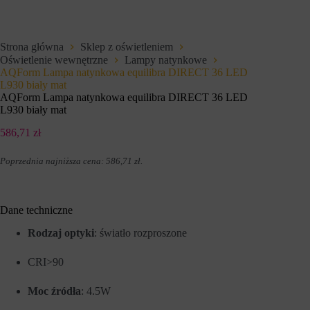
e
i
t
u
o
p
w
r
Strona główna
Sklep z oświetleniem
e
z
Oświetlenie wewnętrzne
Lampy natynkowe
j
e
,
AQForm Lampa natynkowa equilibra DIRECT 36 LED
z
u
w
L930 biały mat
m
i
AQForm Lampa natynkowa equilibra DIRECT 36 LED
o
t
L930 biały mat
ż
r
l
y
586,71
zł
i
n
w
y
i
Poprzednia najniższa cena:
586,71
zł
.
i
a
n
j
t
ą
e
c
r
Dane techniczne
p
n
o
e
Rodzaj optyki
: światło rozproszone
d
t
s
o
t
CRI>90
w
a
e
w
w
Moc źródła
: 4.5W
o
c
w
e