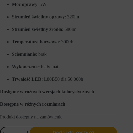
e
l
Moc oprawy
: 5W
f
u
u
z
Strumień świetlny oprawy
: 320lm
n
a
k
p
c
a
Strumień świetlny źródła
: 580lm
j
m
e
i
,
ę
Temperatura barwowa
: 3000K
t
t
a
a
Ściemnianie
: brak
k
n
i
i
e
a
Wykończenie
: biały mat
j
p
a
r
k
Trwałość LED
: L80B50 dla 50 000h
e
n
f
a
e
Dostępne w różnych wersjach kolorystycznych
w
r
i
e
g
n
Dostępne w różnych rozmiarach
a
c
c
j
j
Produkt dostępny na zamówienie
i
a
,
p
d
ilość
o
a
Dodaj do koszyka