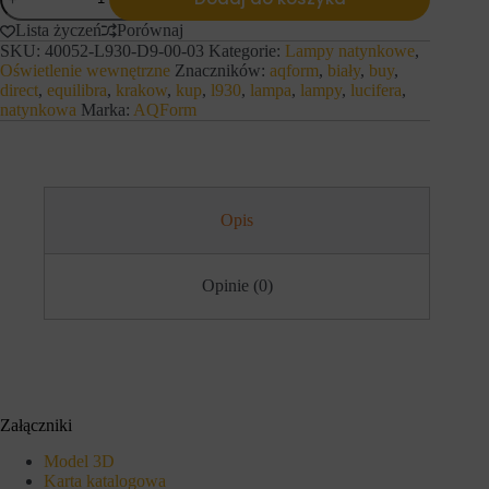
AQForm
s
n
Lampa
t
y
Lista życzeń
Porównaj
natynkowa
r
c
SKU:
40052-L930-D9-00-03
Kategorie:
Lampy natynkowe
,
equilibra
o
h
Oświetlenie wewnętrzne
Znaczników:
aqform
,
biały
,
buy
,
DIRECT
n
l
direct
,
equilibra
,
krakow
,
kup
,
l930
,
lampa
,
lampy
,
lucifera
,
36
a
o
natynkowa
Marka:
AQForm
c
LED
g
h
L930
o
i
w
biały
d
a
mat
o
n
s
i
t
Opis
a
ę
l
p
u
d
b
Opinie (0)
o
d
b
z
e
i
z
a
p
ł
i
a
e
ń
c
.
Załączniki
z
I
n
s
Model 3D
y
t
Karta katalogowa
c
n