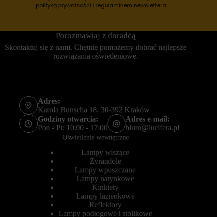
r
s
polityką prywatności
i
regulaminem newslettera
.
n
e
e
s
t
y
Porozmawiaj z doradcą
o
j
w
n
Skontaktuj się z nami. Chętnie pomożemy dobrać najlepsze
a
e
rozwiązania oświetleniowe.
n
(
i
t
e
y
m
m
o
c
ż
z
Adres:
e
a
Karola Bunscha 18, 30-392 Kraków
d
s
Godziny otwarcia:
Adres e-mail:
z
o
Pon - Pt: 10:00 - 17:00
biuro@lucifera.pl
i
w
a
e
Oświetlenie wewnętrzne
ł
)
a
i
Lampy wiszące
ć
t
Żyrandole
p
r
Lampy wpuszczane
r
w
Lampy natynkowe
a
a
Kinkiety
w
ł
Lampy łazienkowe
i
e
Reflektory
d
(
ł
Lampy podłogowe i stolikowe
d