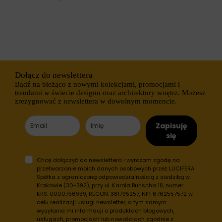
h
i
o
e
b
j
s
ą
z
r
a
ó
r
ż
ó
n
w
e
Dołącz do newslettera
w
t
i
Bądź na bieżąco z nowymi kolekcjami, promocjami i
y
t
p
trendami w świecie designu oraz architektury wnętrz. Możesz
r
y
zrezygnować z newslettera w dowolnym momencie.
y
,
n
w
y
t
Zapisuję
.
y
się
W
m
i
c
t
i
Chcę dołączyć do newslettera i wyrażam zgodę na
r
a
przetwarzanie moich danych osobowych przez LUCIFERA
y
s
Spółka z ograniczoną odpowiedzialnością z siedzibą w
n
t
Krakowie (30-392), przy ul. Karola Bunscha 18, numer
a
e
KRS: 0000756939, REGON: 381795257, NIP: 6762557572 w
i
c
celu realizacji usługi newsletter, a tym samym
n
z
t
wysyłania mi informacji o produktach blogowych,
k
e
usługach, promocjach lub nowościach zgodnie z
a